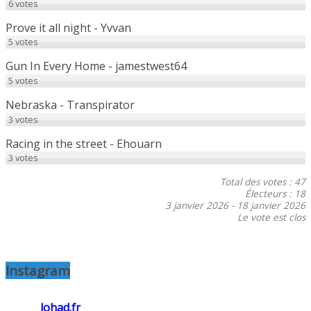
6
votes
Prove it all night - Yvvan
5
votes
Gun In Every Home - jamestwest64
5
votes
Nebraska - Transpirator
3
votes
Racing in the street - Ehouarn
3
votes
Total des votes : 47
Électeurs : 18
3 janvier 2026
-
18 janvier 2026
Le vote est clos
Instagram
lohad.fr