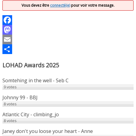
Vous devez être
connecté(e)
pour voir votre message.
Facebook
Mastodon
Email
Partager
LOHAD Awards 2025
Somtehing in the well - Seb C
9
votes
Johnny 99 - BBJ
8
votes
Atlantic City - climbing_jo
8
votes
Janey don't you loose your heart - Anne