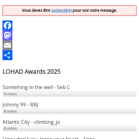
Vous devez être
connecté(e)
pour voir votre message.
Facebook
Mastodon
Email
Partager
LOHAD Awards 2025
Somtehing in the well - Seb C
9
votes
Johnny 99 - BBJ
8
votes
Atlantic City - climbing_jo
8
votes