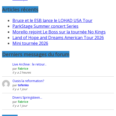
Articles récents
Bruce et le ESB lance le LOHAD USA Tour
ParkStage Summer concert Series
Morello rejoint Le Boss sur la tournée No Kings
Land of Hope and Dreams American Tour 2026
Mini tournée 2026
Derniers messages du forum
Live Archive : le retour..
par
Fabrice
il y a 2 heures
Oasis la reformation?
par
tofenko
il y a 1 jour
Divers Springsteen…
par
Fabrice
il y a 1 jour