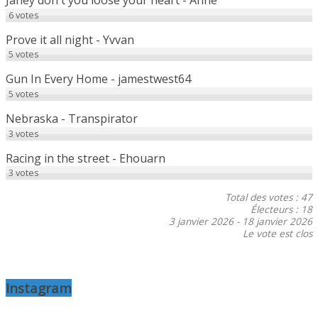
Janey don't you loose your heart - Anne
6
votes
Prove it all night - Yvvan
5
votes
Gun In Every Home - jamestwest64
5
votes
Nebraska - Transpirator
3
votes
Racing in the street - Ehouarn
3
votes
Total des votes : 47
Électeurs : 18
3 janvier 2026
-
18 janvier 2026
Le vote est clos
Instagram