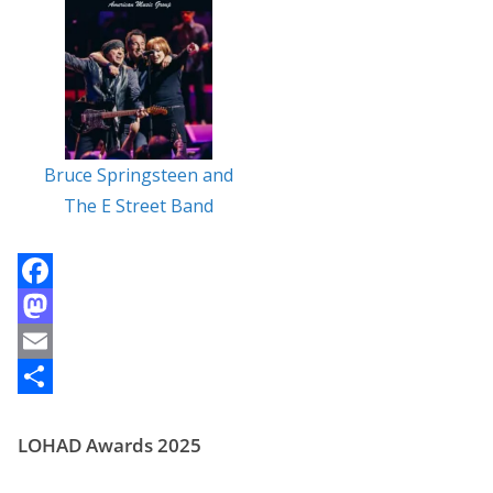
Bruce Springsteen and
The E Street Band
F
a
M
c
a
E
e
s
m
P
LOHAD Awards 2025
b
t
a
a
o
o
i
r