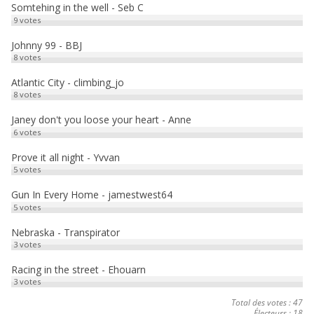
Somtehing in the well - Seb C
o
d
l
t
9
votes
k
o
a
Johnny 99 - BBJ
8
votes
n
g
e
Atlantic City - climbing_jo
8
votes
r
Janey don't you loose your heart - Anne
6
votes
Prove it all night - Yvvan
5
votes
Gun In Every Home - jamestwest64
5
votes
Nebraska - Transpirator
3
votes
Racing in the street - Ehouarn
3
votes
Total des votes : 47
Électeurs : 18