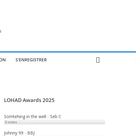
n
ON
S’ENREGISTRER
LOHAD Awards 2025
Somtehing in the well - Seb C
9
votes
Johnny 99 - BBJ