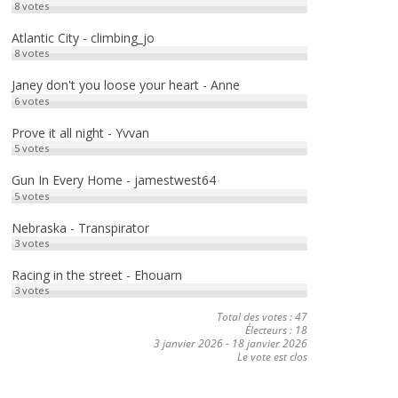
8
votes
Atlantic City - climbing_jo
8
votes
Janey don't you loose your heart - Anne
6
votes
Prove it all night - Yvvan
5
votes
Gun In Every Home - jamestwest64
5
votes
Nebraska - Transpirator
3
votes
Racing in the street - Ehouarn
3
votes
Total des votes : 47
Électeurs : 18
3 janvier 2026
-
18 janvier 2026
Le vote est clos