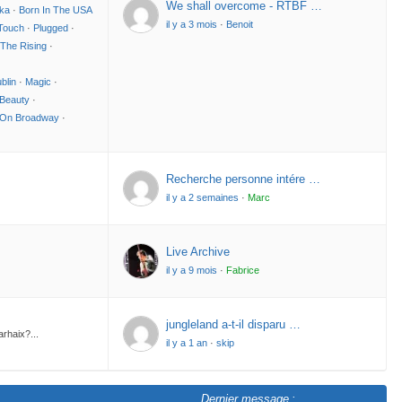
We shall overcome - RTBF …
ka
·
Born In The USA
il y a 3 mois
·
Benoit
Touch
·
Plugged
·
The Rising
·
blin
·
Magic
·
Beauty
·
 On Broadway
·
Recherche personne intére …
il y a 2 semaines
·
Marc
Live Archive
il y a 9 mois
·
Fabrice
jungleland a-t-il disparu …
rhaix?...
il y a 1 an
·
skip
Dernier message :