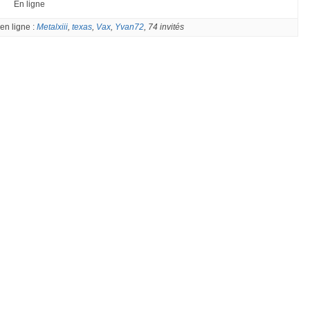
En ligne
en ligne :
Metalxiii
,
texas
,
Vax
,
Yvan72
, 74 invités