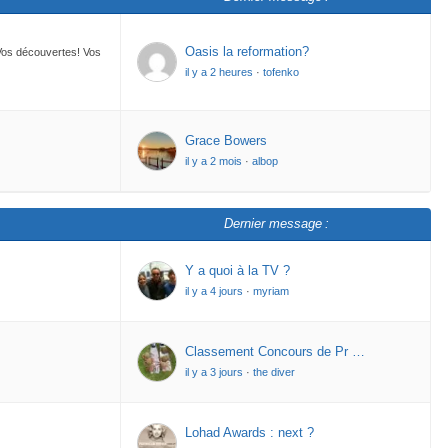
Oasis la reformation?
 Vos découvertes! Vos
il y a 2 heures
·
tofenko
Grace Bowers
il y a 2 mois
·
albop
Dernier message :
Y a quoi à la TV ?
il y a 4 jours
·
myriam
Classement Concours de Pr …
il y a 3 jours
·
the diver
Lohad Awards : next ?