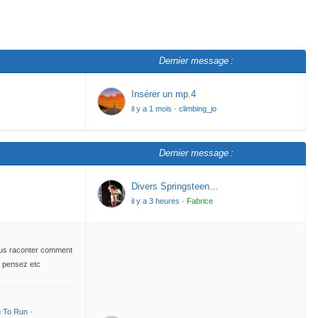
Dernier message :
Insérer un mp.4
il y a 1 mois
·
climbing_jo
Dernier message :
Divers Springsteen…
il y a 3 heures
·
Fabrice
ous raconter comment
n pensez etc
n To Run
·