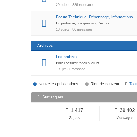
29 sujets · 386 messages
Forum Technique, Dépannage, informations
Un problème, une question, c'est ici !
18 sujets · 80 messages
Archives
Les archives
Pour consulter l'ancien forum
1 sujet · 1 message
Nouvelles publications
Rien de nouveau
Tou
Statistiques
1 417
39 402
Sujets
Messages