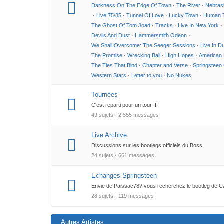
Darkness On The Edge Of Town
·
The River
·
Nebras
·
Live 75/85
·
Tunnel Of Love
·
Lucky Town
·
Human 
The Ghost Of Tom Joad
·
Tracks
·
Live In New York
·
Devils And Dust
·
Hammersmith Odeon
·
We Shall Overcome: The Seeger Sessions
·
Live In Du
The Promise
·
Wrecking Ball
·
High Hopes
·
American 
The Ties That Bind
·
Chapter and Verse
·
Springsteen
Western Stars
·
Letter to you
·
No Nukes
Tournées
C'est reparti pour un tour !!!
49 sujets · 2 555 messages
Live Archive
Discussions sur les bootlegs officiels du Boss
24 sujets · 661 messages
Echanges Springsteen
Envie de Paissac78? vous recherchez le bootleg de Ca
28 sujets · 119 messages
Autres Artistes