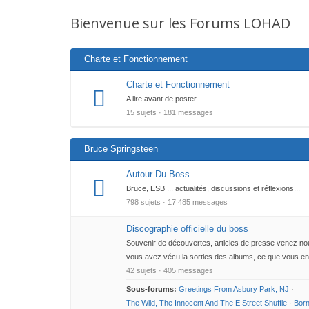
Vous
Bienvenue sur les Forums LOHAD
êtes
ici :
Charte et Fonctionnement
Charte et Fonctionnement
A lire avant de poster
15 sujets · 181 messages
Bruce Springsteen
Autour Du Boss
Bruce, ESB ... actualités, discussions et réflexions...
798 sujets · 17 485 messages
Discographie officielle du boss
Souvenir de découvertes, articles de presse venez n
vous avez vécu la sorties des albums, ce que vous e
42 sujets · 405 messages
Sous-forums:
Greetings From Asbury Park, NJ
·
The Wild, The Innocent And The E Street Shuffle
·
Bor