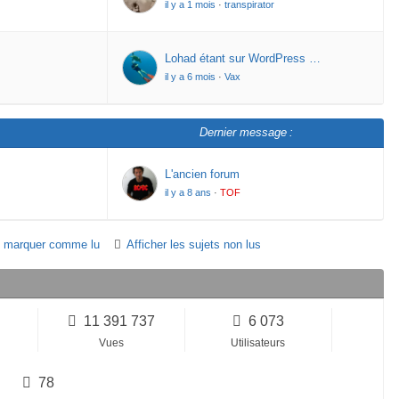
il y a 1 mois
·
transpirator
Lohad étant sur WordPress …
il y a 6 mois
·
Vax
Dernier message :
L'ancien forum
il y a 8 ans
·
TOF
t marquer comme lu
Afficher les sujets non lus
11 391 737
6 073
Vues
Utilisateurs
78