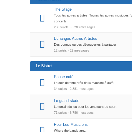
The Stage
Tous les autres artistes! Toutes les autres musiques!
concerts!
288 sujets · 6 283 messages
Echanges Autres Artistes
Des connus ou des découvertes à partager
12 sujets · 22 messages
Le Bistrot
Pause café
Le coin détente près de la machine à café...
34 sujets · 2 381 messages
Le grand stade
Le terrain de jeu pour les amateurs de sport
71 sujets · 8 786 messages
Pour Les Musiciens
Where the bands are...