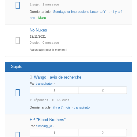
1 sujet · 1 message
Dernier article :
Sondage et Impressions Letter to Y …
·
il y a 4
ans
·
Marc
No Nukes
19/11/2021
0 sujet · 0 message
Aucun sujet pour le moment !
Sujets
Wango : avis de recherche
Par
transpirator
·
1
2
19 réponses · 11 025 vues
Dernier article :
il y a 7 mois
·
transpirator
EP "Blood Brothers"
Par
climbing_jo
·
1
2