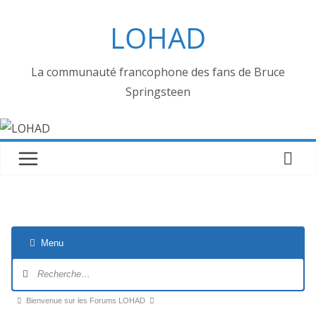
Passer
LOHAD
au
contenu
La communauté francophone des fans de Bruce
Springsteen
Menu
Navigation
du
forum
Fil
Bienvenue sur les Forums LOHAD