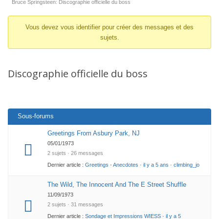
d’Ariane
Bruce Springsteen: Discographie officielle du boss
du
Vous devez vous identifier pour créer des messages et des
forum –
sujets.
Vous
êtes
ici :
Discographie officielle du boss
Sous-forums
Greetings From Asbury Park, NJ
05/01/1973
2 sujets · 26 messages
Dernier article :
Greetings - Anecdotes
·
il y a 5 ans
·
climbing_jo
The Wild, The Innocent And The E Street Shuffle
11/09/1973
2 sujets · 31 messages
Dernier article :
Sondage et Impressions WIESS
·
il y a 5