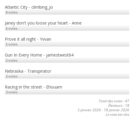
e
Atlantic City - climbing_jo
8
votes
r
Janey don't you loose your heart - Anne
6
votes
Prove it all night - Yvvan
5
votes
Gun In Every Home - jamestwest64
5
votes
Nebraska - Transpirator
3
votes
Racing in the street - Ehouarn
3
votes
Total des votes : 47
Électeurs : 18
3 janvier 2026
-
18 janvier 2026
Le vote est clos