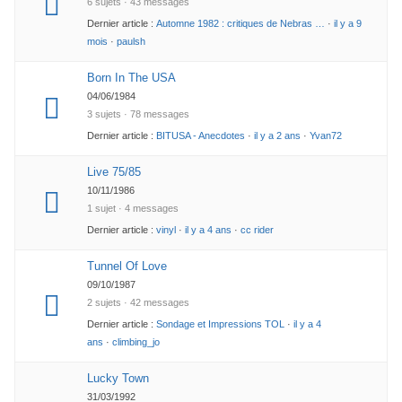
6 sujets · 43 messages
Dernier article :
Automne 1982 : critiques de Nebras …
·
il y a 9
mois
·
paulsh
Born In The USA
04/06/1984
3 sujets · 78 messages
Dernier article :
BITUSA - Anecdotes
·
il y a 2 ans
·
Yvan72
Live 75/85
10/11/1986
1 sujet · 4 messages
Dernier article :
vinyl
·
il y a 4 ans
·
cc rider
Tunnel Of Love
09/10/1987
2 sujets · 42 messages
Dernier article :
Sondage et Impressions TOL
·
il y a 4
ans
·
climbing_jo
Lucky Town
31/03/1992