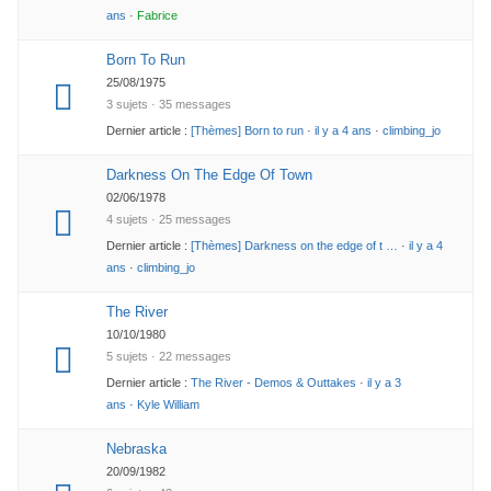
ans
·
Fabrice
Born To Run
25/08/1975
3 sujets · 35 messages
Dernier article :
[Thèmes] Born to run
·
il y a 4 ans
·
climbing_jo
Darkness On The Edge Of Town
02/06/1978
4 sujets · 25 messages
Dernier article :
[Thèmes] Darkness on the edge of t …
·
il y a 4
ans
·
climbing_jo
The River
10/10/1980
5 sujets · 22 messages
Dernier article :
The River - Demos & Outtakes
·
il y a 3
ans
·
Kyle William
Nebraska
20/09/1982