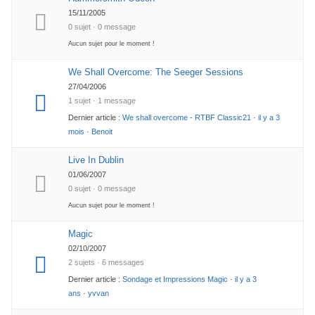
15/11/2005
0 sujet · 0 message
Aucun sujet pour le moment !
We Shall Overcome: The Seeger Sessions
27/04/2006
1 sujet · 1 message
Dernier article :
We shall overcome - RTBF Classic21
·
il y a 3
mois
·
Benoit
Live In Dublin
01/06/2007
0 sujet · 0 message
Aucun sujet pour le moment !
Magic
02/10/2007
2 sujets · 6 messages
Dernier article :
Sondage et Impressions Magic
·
il y a 3
ans
·
yvvan