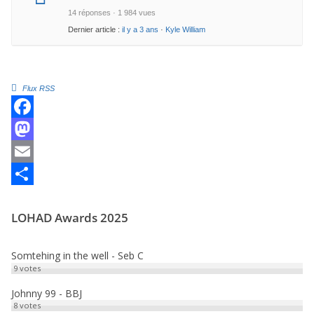
14 réponses · 1 984 vues
Dernier article :
il y a 3 ans
·
Kyle William
Flux RSS
F
a
M
c
a
E
e
s
m
P
LOHAD Awards 2025
b
t
a
a
o
o
i
r
Somtehing in the well - Seb C
o
d
l
t
9
votes
k
o
a
Johnny 99 - BBJ
8
votes
n
g