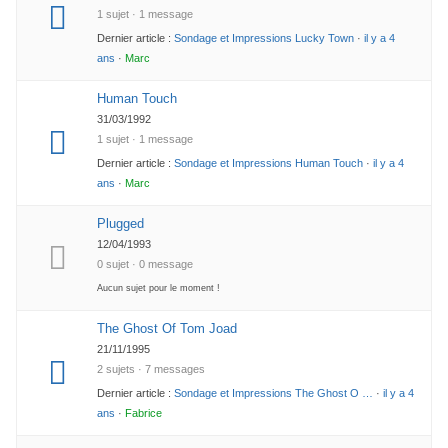
1 sujet · 1 message
Dernier article :
Sondage et Impressions Lucky Town
·
il y a 4
ans
·
Marc
Human Touch
31/03/1992
1 sujet · 1 message
Dernier article :
Sondage et Impressions Human Touch
·
il y a 4
ans
·
Marc
Plugged
12/04/1993
0 sujet · 0 message
Aucun sujet pour le moment !
The Ghost Of Tom Joad
21/11/1995
2 sujets · 7 messages
Dernier article :
Sondage et Impressions The Ghost O …
·
il y a 4
ans
·
Fabrice