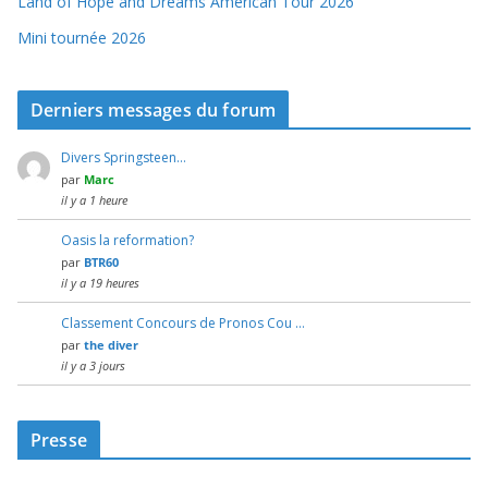
Land of Hope and Dreams American Tour 2026
Mini tournée 2026
Derniers messages du forum
Divers Springsteen…
par
Marc
il y a 1 heure
Oasis la reformation?
par
BTR60
il y a 19 heures
Classement Concours de Pronos Cou …
par
the diver
il y a 3 jours
Presse