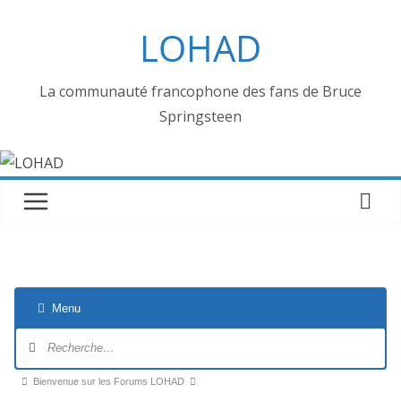
Passer
LOHAD
au
contenu
La communauté francophone des fans de Bruce
Springsteen
Menu
Navigation
du
forum
Fil
Bienvenue sur les Forums LOHAD