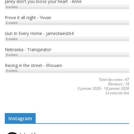
Janey don't you loose your heart - Anne
6
votes
Prove it all night - Yvvan
5
votes
Gun In Every Home - jamestwest64
5
votes
Nebraska - Transpirator
3
votes
Racing in the street - Ehouarn
3
votes
Total des votes : 47
Électeurs : 18
3 janvier 2026
-
18 janvier 2026
Le vote est clos
Instagram