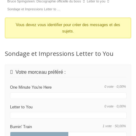
d’Ariane
Bruce Springsteen: Discographie officielle du boss
Letter to you
du
Sondage et Impressions Letter to …
forum –
Vous devez vous identifier pour créer des messages et des
Vous
sujets.
êtes
ici :
Sondage et Impressions Letter to You
Votre morceau préféré :
0 vote · 0,00%
One Minute You're Here
0 vote · 0,00%
Letter to You
1 vote · 50,00%
Burnin' Train