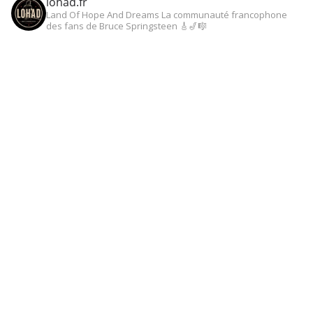
lohad.fr
Land Of Hope And Dreams
La communauté francophone
des fans de Bruce Springsteen
🎸🎷🎼