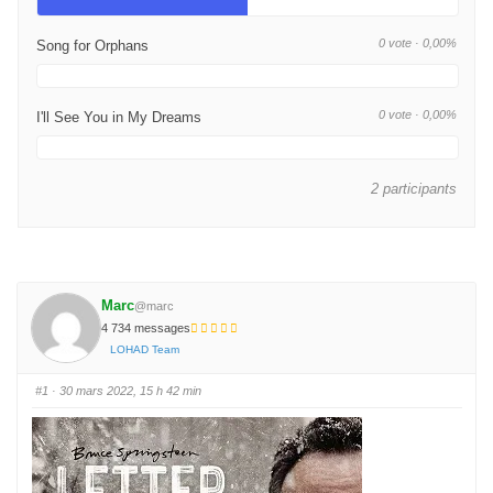
0 vote · 0,00%
Song for Orphans
0 vote · 0,00%
I'll See You in My Dreams
2 participants
Marc
@marc
4 734 messages
LOHAD Team
#1
· 30 mars 2022, 15 h 42 min