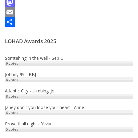
F
a
M
c
a
E
e
s
m
P
LOHAD Awards 2025
b
t
a
a
o
o
i
r
Somtehing in the well - Seb C
o
d
l
t
9
votes
k
o
a
Johnny 99 - BBJ
8
votes
n
g
e
Atlantic City - climbing_jo
8
votes
r
Janey don't you loose your heart - Anne
6
votes
Prove it all night - Yvvan
5
votes