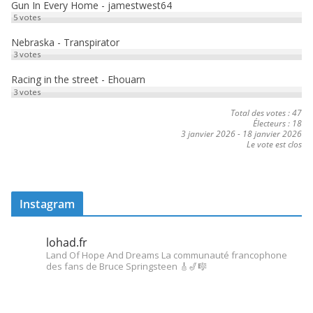
Gun In Every Home - jamestwest64
5
votes
Nebraska - Transpirator
3
votes
Racing in the street - Ehouarn
3
votes
Total des votes : 47
Électeurs : 18
3 janvier 2026
-
18 janvier 2026
Le vote est clos
Instagram
lohad.fr
Land Of Hope And Dreams
La communauté francophone
des fans de Bruce Springsteen
🎸🎷🎼