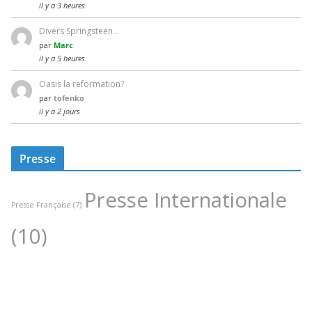
il y a 3 heures
Divers Springsteen…
par
Marc
il y a 5 heures
Oasis la reformation?
par
tofenko
il y a 2 jours
Presse
Presse Internationale
Presse Française
(7)
(10)