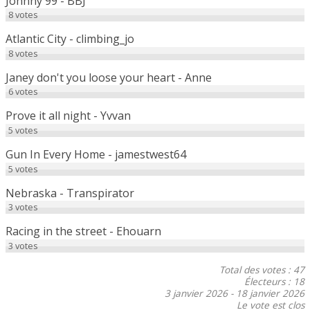
Johnny 99 - BBJ
8
votes
Atlantic City - climbing_jo
8
votes
Janey don't you loose your heart - Anne
6
votes
Prove it all night - Yvvan
5
votes
Gun In Every Home - jamestwest64
5
votes
Nebraska - Transpirator
3
votes
Racing in the street - Ehouarn
3
votes
Total des votes : 47
Électeurs : 18
3 janvier 2026
-
18 janvier 2026
Le vote est clos