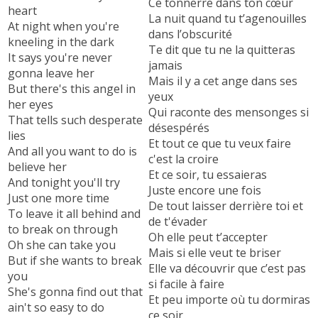
Ce tonnerre dans ton cœur
heart
La nuit quand tu t’agenouilles
At night when you're
dans l’obscurité
kneeling in the dark
Te dit que tu ne la quitteras
It says you're never
jamais
gonna leave her
Mais il y a cet ange dans ses
But there's this angel in
yeux
her eyes
Qui raconte des mensonges si
That tells such desperate
désespérés
lies
Et tout ce que tu veux faire
And all you want to do is
c'est la croire
believe her
Et ce soir, tu essaieras
And tonight you'll try
Juste encore une fois
Just one more time
De tout laisser derrière toi et
To leave it all behind and
de t'évader
to break on through
Oh elle peut t’accepter
Oh she can take you
Mais si elle veut te briser
But if she wants to break
Elle va découvrir que c’est pas
you
si facile à faire
She's gonna find out that
Et peu importe où tu dormiras
ain't so easy to do
ce soir