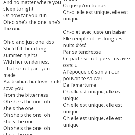
And no matter where you
Ou jusqu’où tu iras
sleep tonight
Oh-o, elle est unique, elle est
Or how far you run
unique
Oh-o she's the one, she's
the one
Oh-o et avec juste un baiser
Elle remplirait ces longues
Oh-o and just one kiss
nuits d’été
She'd fill them long
Par sa tendresse
summer nights
Ce pacte secret que vous avez
With her tenderness
conclu
That secret pact you
A l’époque où son amour
made
pouvait te sauver
Back when her love could
De l’amertume
save you
Oh elle est unique, elle est
From the bitterness
unique
Oh she's the one, oh
Oh elle est unique, elle est
she's the one
unique
Oh she's the one, oh
Oh elle est unique, elle est
she's the one
unique
Oh she's the one, oh
she's the one