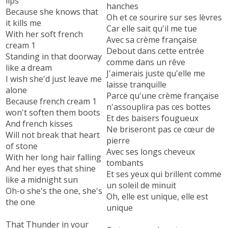
lips
hanches
Because she knows that
Oh et ce sourire sur ses lèvres
it kills me
Car elle sait qu'il me tue
With her soft french
Avec sa crème française
cream 1
Debout dans cette entrée
Standing in that doorway
comme dans un rêve
like a dream
J'aimerais juste qu'elle me
I wish she'd just leave me
laisse tranquille
alone
Parce qu'une crème française
Because french cream 1
n'assouplira pas ces bottes
won't soften them boots
Et des baisers fougueux
And french kisses
Ne briseront pas ce cœur de
Will not break that heart
pierre
of stone
Avec ses longs cheveux
With her long hair falling
tombants
And her eyes that shine
Et ses yeux qui brillent comme
like a midnight sun
un soleil de minuit
Oh-o she's the one, she's
Oh, elle est unique, elle est
the one
unique
That Thunder in your