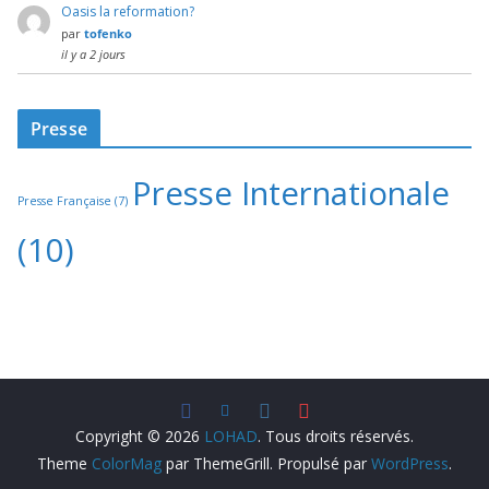
Oasis la reformation?
par
tofenko
il y a 2 jours
Presse
Presse Internationale
Presse Française
(7)
(10)
Copyright © 2026
LOHAD
. Tous droits réservés.
Theme
ColorMag
par ThemeGrill. Propulsé par
WordPress
.