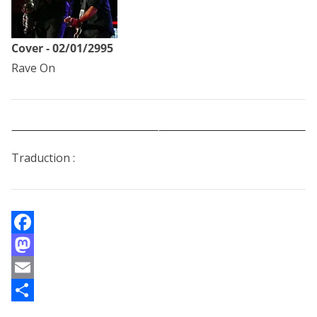
Cover - 02/01/2995
Rave On
Traduction :
F
a
M
c
a
E
e
s
m
P