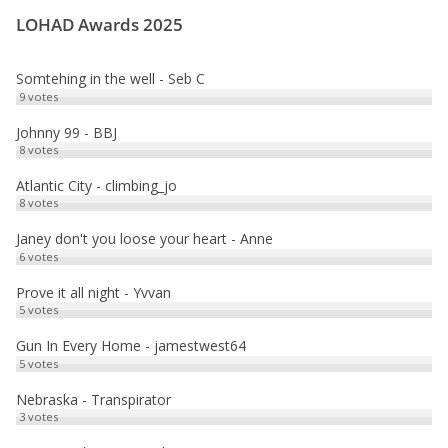
LOHAD Awards 2025
b
t
a
a
o
o
i
r
Somtehing in the well - Seb C
o
d
l
t
9
votes
k
o
a
Johnny 99 - BBJ
8
votes
n
g
e
Atlantic City - climbing_jo
8
votes
r
Janey don't you loose your heart - Anne
6
votes
Prove it all night - Yvvan
5
votes
Gun In Every Home - jamestwest64
5
votes
Nebraska - Transpirator
3
votes