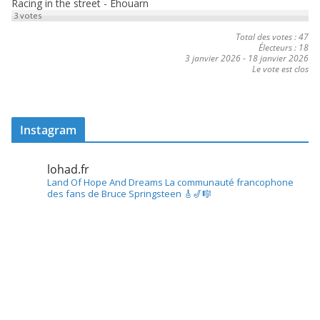
Racing in the street - Ehouarn
3
votes
Total des votes : 47
Électeurs : 18
3 janvier 2026
-
18 janvier 2026
Le vote est clos
Instagram
lohad.fr
Land Of Hope And Dreams
La communauté francophone
des fans de Bruce Springsteen
🎸🎷🎼