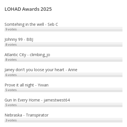
LOHAD Awards 2025
Somtehing in the well - Seb C
9
votes
Johnny 99 - BBJ
8
votes
Atlantic City - climbing_jo
8
votes
Janey don't you loose your heart - Anne
6
votes
Prove it all night - Yvvan
5
votes
Gun In Every Home - jamestwest64
5
votes
Nebraska - Transpirator
3
votes