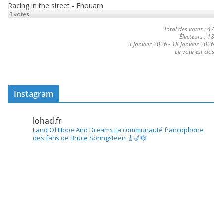
Racing in the street - Ehouarn
3
votes
Total des votes : 47
Électeurs : 18
3 janvier 2026
-
18 janvier 2026
Le vote est clos
Instagram
lohad.fr
Land Of Hope And Dreams
La communauté francophone
des fans de Bruce Springsteen
🎸🎷🎼