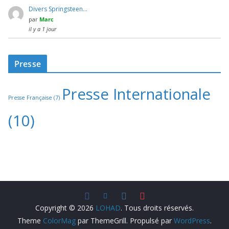
Divers Springsteen…
par
Marc
il y a 1 jour
Presse
Presse Internationale
Presse Française
(7)
(10)
Copyright © 2026
LOHAD
. Tous droits réservés.
Theme
ColorMag
par ThemeGrill. Propulsé par
WordPress
.