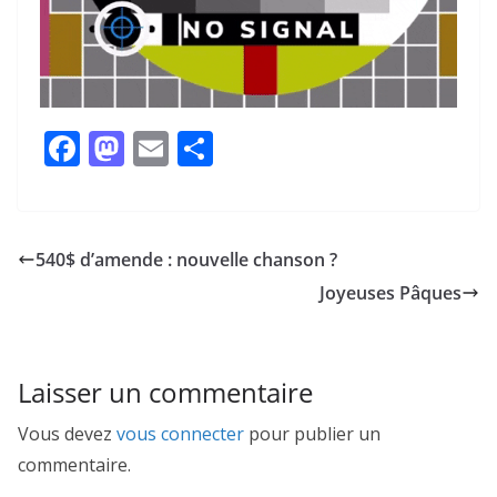
F
M
E
P
ac
as
m
ar
e
to
ai
ta
b
d
l
g
540$ d’amende : nouvelle chanson ?
o
o
er
Joyeuses Pâques
o
n
k
Laisser un commentaire
Vous devez
vous connecter
pour publier un
commentaire.