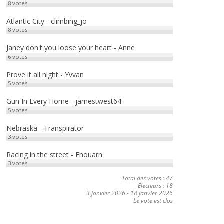
8
votes
Atlantic City - climbing_jo
8
votes
Janey don't you loose your heart - Anne
6
votes
Prove it all night - Yvvan
5
votes
Gun In Every Home - jamestwest64
5
votes
Nebraska - Transpirator
3
votes
Racing in the street - Ehouarn
3
votes
Total des votes : 47
Électeurs : 18
3 janvier 2026
-
18 janvier 2026
Le vote est clos