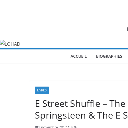
Passer
au
contenu
ACCUEIL
BIOGRAPHIES
LIVRES
E Street Shuffle – The
Springsteen & The E 
1 novembre 2012
TOF