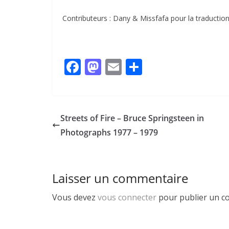
Contributeurs : Dany & Missfafa pour la traductio
F
M
E
P
ac
as
m
ar
e
to
ai
ta
b
d
l
g
Streets of Fire – Bruce Springsteen in
o
o
er
Photographs 1977 – 1979
o
n
k
Laisser un commentaire
Vous devez
vous connecter
pour publier un c