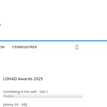
n
ON
S’ENREGISTRER
LOHAD Awards 2025
Somtehing in the well - Seb C
9
votes
Johnny 99 - BBJ