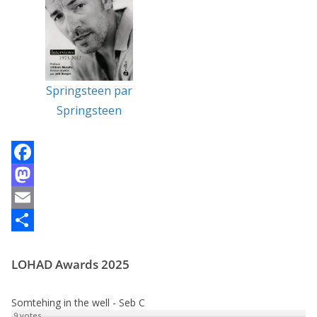
Springsteen par
Springsteen
F
a
M
c
a
E
e
s
m
P
LOHAD Awards 2025
b
t
a
a
o
o
i
r
Somtehing in the well - Seb C
o
d
l
t
9
votes