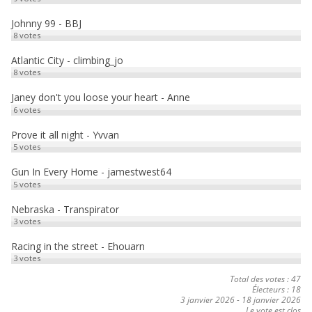
k
o
a
Johnny 99 - BBJ
8
votes
n
g
e
Atlantic City - climbing_jo
8
votes
r
Janey don't you loose your heart - Anne
6
votes
Prove it all night - Yvvan
5
votes
Gun In Every Home - jamestwest64
5
votes
Nebraska - Transpirator
3
votes
Racing in the street - Ehouarn
3
votes
Total des votes : 47
Électeurs : 18
3 janvier 2026
-
18 janvier 2026
Le vote est clos