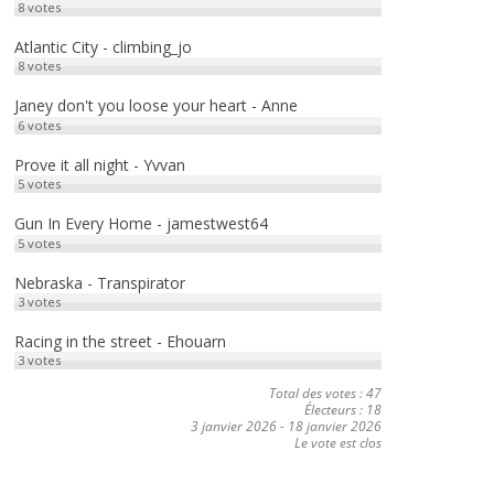
8
votes
Atlantic City - climbing_jo
8
votes
Janey don't you loose your heart - Anne
6
votes
Prove it all night - Yvvan
5
votes
Gun In Every Home - jamestwest64
5
votes
Nebraska - Transpirator
3
votes
Racing in the street - Ehouarn
3
votes
Total des votes : 47
Électeurs : 18
3 janvier 2026
-
18 janvier 2026
Le vote est clos