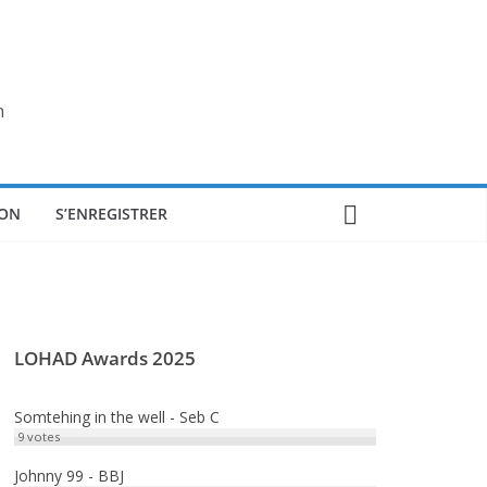
n
ON
S’ENREGISTRER
LOHAD Awards 2025
Somtehing in the well - Seb C
9
votes
Johnny 99 - BBJ