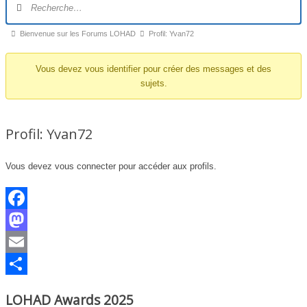
du
forum
Fil
Bienvenue sur les Forums LOHAD
Profil: Yvan72
d’Ariane
Vous devez vous identifier pour créer des messages et des
du
sujets.
forum –
Vous
êtes
Profil: Yvan72
ici :
Vous devez vous connecter pour accéder aux profils.
Facebook
Mastodon
Email
Partager
LOHAD Awards 2025