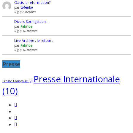
Oasis la reformation?
par
tofenko
il y a 8 heures
Divers Springsteen…
par
Fabrice
il y a 10 heures
Live Archive : le retour..
par
Fabrice
il y a 10 heures
Presse
Presse Internationale
Presse Française
(7)
(10)