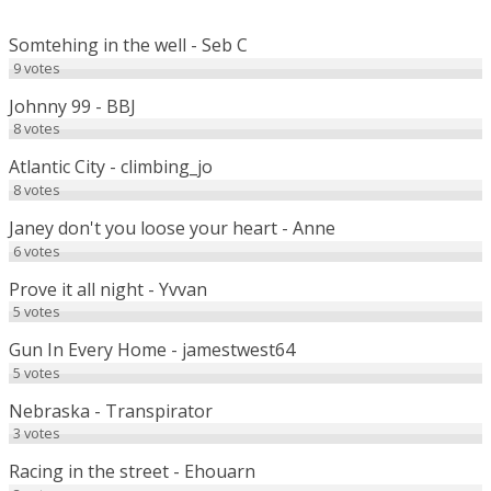
Somtehing in the well - Seb C
9
votes
Johnny 99 - BBJ
8
votes
Atlantic City - climbing_jo
8
votes
Janey don't you loose your heart - Anne
6
votes
Prove it all night - Yvvan
5
votes
Gun In Every Home - jamestwest64
5
votes
Nebraska - Transpirator
3
votes
Racing in the street - Ehouarn