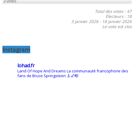
3
votes
Total des votes : 47
Électeurs : 18
3 janvier 2026
-
18 janvier 2026
Le vote est clos
Instagram
lohad.fr
Land Of Hope And Dreams
La communauté francophone des
fans de Bruce Springsteen
🎸🎷🎼