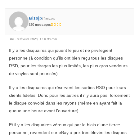
l
l
i
i
q
q
u
u
e
e
z
z
arizojp
@arizojp
p
p
o
o
820 messages
u
u
r
r
u
u
n
n
#4
· 6 février 2026, 17 h 06 min
p
p
o
o
u
u
Il y a les disquaires qui jouent le jeu et ne privilégient
c
c
e
e
personne (à condition qu'ils ont bien reçu tous les disques
d
l
e
e
s
v
RSD, pour les tirages les plus limités, les plus gros vendeurs
c
é
e
.
de vinyles sont priorisés).
n
d
u
.
Il y a les disquaires qui réservent les sorties RSD pour leurs
clients fidèles. Donc pour les autres il n'y aura pas forcément
le disque convoité dans les rayons (même en ayant fait la
queue une heure avant l'ouverture)
Et il y a les disquaires véreux qui par le biais d'une tierce
personne, revendent sur eBay à prix très élevés les disques