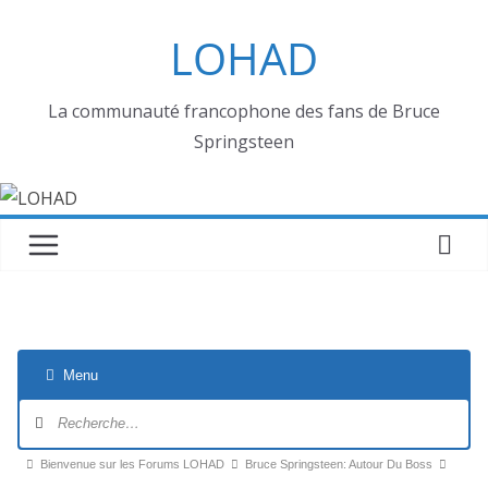
Passer
LOHAD
au
contenu
La communauté francophone des fans de Bruce
Springsteen
Menu
Navigation
du
forum
Fil
Bienvenue sur les Forums LOHAD
Bruce Springsteen: Autour Du Boss