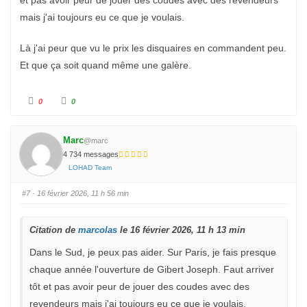
et pas avoir peur de jouer des coudes avec des revendeurs
c
é
e
.
mais j'ai toujours eu ce que je voulais.
n
d
u
.
Là j'ai peur que vu le prix les disquaires en commandent peu.
Et que ça soit quand même une galère.
C
C
0
0
l
l
i
i
q
q
u
u
e
e
Marc
@marc
z
z
p
p
4 734 messages
o
o
u
u
LOHAD Team
r
r
u
u
n
n
#7
· 16 février 2026, 11 h 56 min
p
p
o
o
u
u
c
c
e
e
Citation de
marcolas
le 16 février 2026, 11 h 13 min
d
l
e
e
s
v
Dans le Sud, je peux pas aider. Sur Paris, je fais presque
c
é
e
.
chaque année l'ouverture de Gibert Joseph. Faut arriver
n
d
tôt et pas avoir peur de jouer des coudes avec des
u
.
revendeurs mais j'ai toujours eu ce que je voulais.