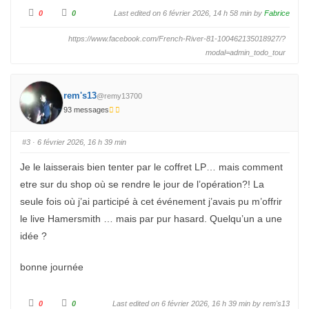
C
C
0
0
Last edited on 6 février 2026, 14 h 58 min by
Fabrice
l
l
i
i
q
q
https://www.facebook.com/French-River-81-100462135018927/?
u
u
e
e
modal=admin_todo_tour
z
z
p
p
o
o
u
u
r
r
u
rem's13
u
@remy13700
n
n
p
93 messages
p
o
o
u
u
c
c
e
e
#3
· 6 février 2026, 16 h 39 min
d
l
e
e
s
v
Je le laisserais bien tenter par le coffret LP… mais comment
c
é
e
.
etre sur du shop où se rendre le jour de l’opération?! La
n
d
seule fois où j’ai participé à cet événement j’avais pu m’offrir
u
.
le live Hamersmith … mais par pur hasard. Quelqu’un a une
idée ?
bonne journée
C
C
0
0
Last edited on 6 février 2026, 16 h 39 min by
rem's13