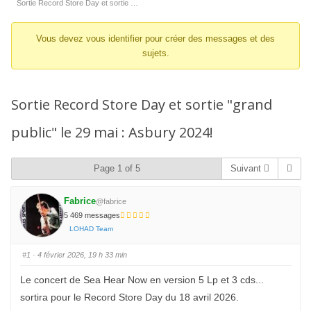
d’Ariane
Sortie Record Store Day et sortie …
du
Vous devez vous identifier pour créer des messages et des
forum –
sujets.
Vous
êtes
ici :
Sortie Record Store Day et sortie "grand
public" le 29 mai : Asbury 2024!
Page 1 of 5
Suivant
Fabrice
@fabrice
5 469 messages
LOHAD Team
#1
· 4 février 2026, 19 h 33 min
Le concert de Sea Hear Now en version 5 Lp et 3 cds...
sortira pour le Record Store Day du 18 avril 2026.