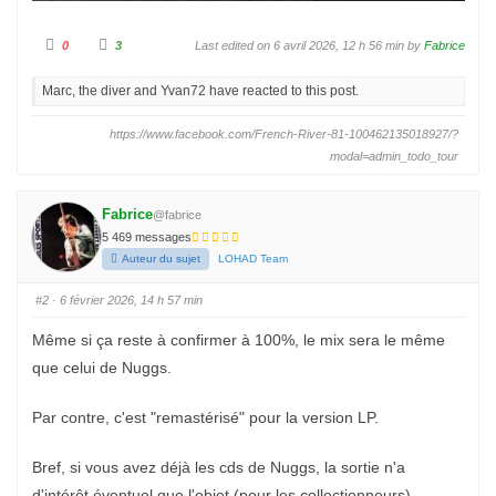
C
C
0
3
Last edited on 6 avril 2026, 12 h 56 min by
Fabrice
l
l
i
i
q
q
Marc, the diver and Yvan72 have reacted to this post.
u
u
e
e
z
z
p
p
https://www.facebook.com/French-River-81-100462135018927/?
o
o
u
u
modal=admin_todo_tour
r
r
u
u
n
n
p
p
o
Fabrice
o
@fabrice
u
u
c
5 469 messages
c
e
e
Auteur du sujet
LOHAD Team
d
l
e
e
s
v
c
é
#2
· 6 février 2026, 14 h 57 min
e
.
n
d
Même si ça reste à confirmer à 100%, le mix sera le même
u
.
que celui de Nuggs.
Par contre, c'est "remastérisé" pour la version LP.
Bref, si vous avez déjà les cds de Nuggs, la sortie n'a
d'intérêt éventuel que l'objet (pour les collectionneurs).