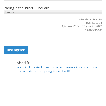
Racing in the street - Ehouarn
3
votes
Total des votes : 47
Électeurs : 18
3 janvier 2026
-
18 janvier 2026
Le vote est clos
Instagram
lohad.fr
Land Of Hope And Dreams
La communauté francophone
des fans de Bruce Springsteen
🎸🎷🎼