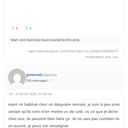
e
.
n
d
u
.
C
C
0
2
l
l
i
i
q
q
Marc and marcolas have reacted to this post.
u
u
e
e
z
z
p
p
https://www.facebook.com/French-River-81-100462135018927/?
o
o
u
u
modal=admin_todo_tour
r
r
u
u
n
n
p
p
o
o
gwenrub
u
u
@gwenrub
c
c
243 messages
e
e
d
l
e
e
s
v
c
é
#9
· 22 février 2026, 8 h 58 min
e
.
n
d
etant un habitué chez un disquaire rennais, je suis à peu près
u
.
certain qu'ils vont m'en mettre un de coté. vu ce que je lâche
chez eux, ils peuvent bien faire ça. Je ne sais pas combien ils
en auront, je peux me renseigner.