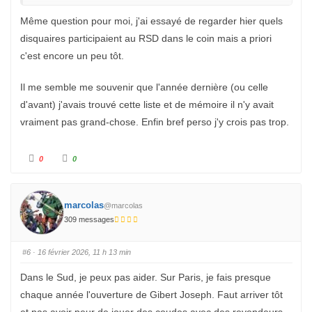
Même question pour moi, j'ai essayé de regarder hier quels
disquaires participaient au RSD dans le coin mais a priori
c'est encore un peu tôt.
Il me semble me souvenir que l'année dernière (ou celle
d'avant) j'avais trouvé cette liste et de mémoire il n'y avait
vraiment pas grand-chose. Enfin bref perso j'y crois pas trop.
C
C
0
0
l
l
i
i
q
q
u
u
e
e
z
z
marcolas
@marcolas
p
p
o
o
309 messages
u
u
r
r
u
u
n
n
#6
· 16 février 2026, 11 h 13 min
p
p
o
o
u
u
Dans le Sud, je peux pas aider. Sur Paris, je fais presque
c
c
e
e
chaque année l'ouverture de Gibert Joseph. Faut arriver tôt
d
l
e
e
s
v