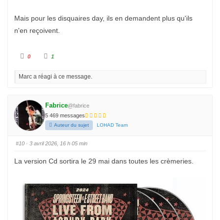
Mais pour les disquaires day, ils en demandent plus qu'ils
n'en reçoivent.
C
C
0
1
l
l
i
i
q
q
Marc a réagi à ce message.
u
u
e
e
z
z
p
p
o
o
u
u
Fabrice
@fabrice
r
r
u
u
5 469 messages
n
n
p
p
Auteur du sujet
LOHAD Team
o
o
u
u
c
c
#10
· 3 avril 2026, 16 h 05 min
e
e
d
l
e
e
La version Cd sortira le 29 mai dans toutes les crèmeries.
s
v
c
é
e
.
n
d
u
.