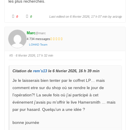
les plus recherchés.
C
C
0
0
Last edited on 6 février 2026, 17 h 07 min by
arizojp
l
l
i
i
q
q
u
u
e
e
Marc
@marc
z
z
p
p
4 734 messages
o
o
u
u
LOHAD Team
r
r
u
u
n
n
#5
· 6 février 2026, 17 h 32 min
p
p
o
o
u
u
c
c
e
e
Citation de
rem's13
le 6 février 2026, 16 h 39 min
d
l
e
e
s
v
Je le laisserais bien tenter par le coffret LP… mais
c
é
e
.
comment etre sur du shop où se rendre le jour de
n
d
l’opération?! La seule fois où j’ai participé à cet
u
.
événement j’avais pu m’offrir le live Hamersmith … mais
par pur hasard. Quelqu’un a une idée ?
bonne journée