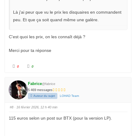
Là j'ai peur que vu le prix les disquaires en commandent
peu. Et que ça soit quand même une galère.
C'est quoi les prix, on les connaît déjà ?
Merci pour ta réponse
C
C
0
0
l
l
i
i
q
q
u
u
e
e
Fabrice
@fabrice
z
z
p
p
5 469 messages
o
o
u
u
Auteur du sujet
LOHAD Team
r
r
u
u
n
n
#8
· 16 février 2026, 12 h 40 min
p
p
o
o
u
u
115 euros selon un post sur BTX (pour la version LP).
c
c
e
e
d
l
e
e
s
v
c
é