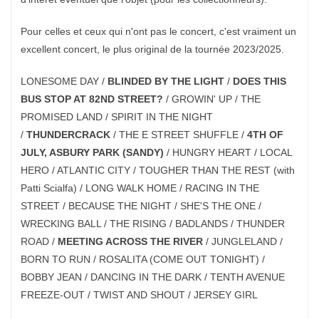
Pour celles et ceux qui n'ont pas le concert, c'est vraiment un
excellent concert, le plus original de la tournée 2023/2025.
LONESOME DAY /
BLINDED BY THE LIGHT
/
DOES THIS
BUS STOP AT 82ND STREET?
/ GROWIN' UP / THE
PROMISED LAND / SPIRIT IN THE NIGHT
/
THUNDERCRACK
/ THE E STREET SHUFFLE /
4TH OF
JULY, ASBURY PARK (SANDY)
/ HUNGRY HEART / LOCAL
HERO / ATLANTIC CITY / TOUGHER THAN THE REST (with
Patti Scialfa) / LONG WALK HOME / RACING IN THE
STREET / BECAUSE THE NIGHT / SHE'S THE ONE /
WRECKING BALL / THE RISING / BADLANDS / THUNDER
ROAD /
MEETING ACROSS THE RIVER
/ JUNGLELAND /
BORN TO RUN / ROSALITA (COME OUT TONIGHT) /
BOBBY JEAN / DANCING IN THE DARK / TENTH AVENUE
FREEZE-OUT / TWIST AND SHOUT / JERSEY GIRL