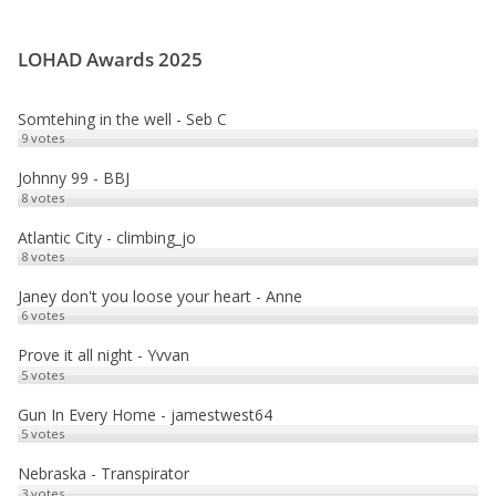
ac
as
m
ar
d
u
e
to
ai
ta
.
LOHAD Awards 2025
b
d
l
g
o
o
er
Somtehing in the well - Seb C
o
n
9
votes
k
Johnny 99 - BBJ
8
votes
Atlantic City - climbing_jo
8
votes
Janey don't you loose your heart - Anne
6
votes
Prove it all night - Yvvan
5
votes
Gun In Every Home - jamestwest64
5
votes
Nebraska - Transpirator
3
votes