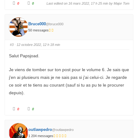
C
C
0
0
Last edited on 16 mars 2022, 17 h 25 min by
Major Tom
l
l
i
i
q
q
u
u
e
e
z
z
Bruce000
@bruce000
p
p
o
o
50 messages
u
u
r
r
u
u
n
n
#3
· 12 octobre 2022, 12 h 18 min
p
p
o
o
u
u
Salut Papsjoad.
c
c
e
e
d
l
e
e
Je viens de tomber sur ton post pour le volume 6. Je sais que
s
v
c
é
j'en ai plusieurs mais je ne sais pas si j'ai celui-ci. Je regarde
e
.
n
d
ce soir et te tiens au courant (sauf si tu as pu te le procurer
u
.
depuis).
C
C
0
0
l
l
i
i
q
q
u
u
e
e
z
z
outlawpedro
@outlawpedro
p
p
o
o
1 204 messages