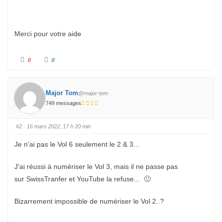
Merci pour votre aide
C
C
0
0
l
l
i
i
q
q
u
u
e
e
z
z
Major Tom
@major-tom
p
p
o
o
749 messages
u
u
r
r
u
u
n
n
#2
· 16 mars 2022, 17 h 20 min
p
p
o
o
u
u
Je n'ai pas le Vol 6 seulement le 2 & 3...
c
c
e
e
d
l
e
e
J'ai réussi à numériser le Vol 3, mais il ne passe pas
s
v
c
é
sur
SwissTranfer
et YouTube la refuse... 🙁
e
.
n
d
u
Bizarrement impossible de numériser le Vol 2..?
.