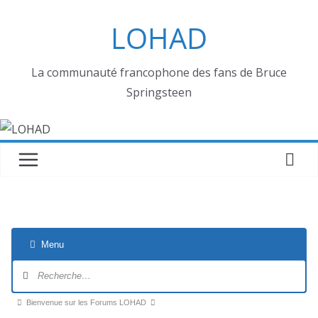
Passer
LOHAD
au
contenu
La communauté francophone des fans de Bruce
Springsteen
Menu
Navigation
du
forum
Fil
Bienvenue sur les Forums LOHAD