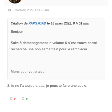
u
u
r
r
u
u
n
n
#4
· 23 octobre 2022, 17 h 21 min
p
p
o
o
u
u
c
c
e
e
Citation de
PAPSJOAD
le 16 mars 2022, 8 h 51 min
d
l
e
e
s
v
Bonjour
c
é
e
.
n
d
Suite à déménagement le volume 6 s"est trouvé cassé
u
.
recherche une bon samaritain pour le remplacer
Merci pour votre aide
Si tu ne l'a toujours pas, je peux te faire une copie.
C
C
0
0
l
l
i
i
q
q
u
u
e
e