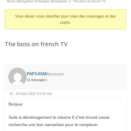
d’Ariane
Bruce Springsteen: Echanges Springsteen
The boss on french TV
du
Vous devez vous identifier pour créer des messages et des
forum –
sujets.
Vous
êtes
ici :
The boss on french TV
PAPSJOAD
@papsjoad
11 messages
#1
· 16 mars 2022, 8 h 51 min
Bonjour
Suite à déménagement le volume 6 s"est trouvé cassé
recherche une bon samaritain pour le remplacer