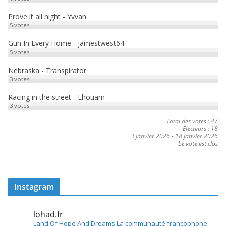
Prove it all night - Yvvan
5
votes
Gun In Every Home - jamestwest64
5
votes
Nebraska - Transpirator
3
votes
Racing in the street - Ehouarn
3
votes
Total des votes : 47
Électeurs : 18
3 janvier 2026
-
18 janvier 2026
Le vote est clos
Instagram
lohad.fr
Land Of Hope And Dreams
La communauté francophone