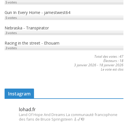
5
votes
Gun In Every Home - jamestwest64
5
votes
Nebraska - Transpirator
3
votes
Racing in the street - Ehouarn
3
votes
Total des votes : 47
Électeurs : 18
3 janvier 2026
-
18 janvier 2026
Le vote est clos
Instagram
lohad.fr
Land Of Hope And Dreams
La communauté francophone
des fans de Bruce Springsteen
🎸🎷🎼