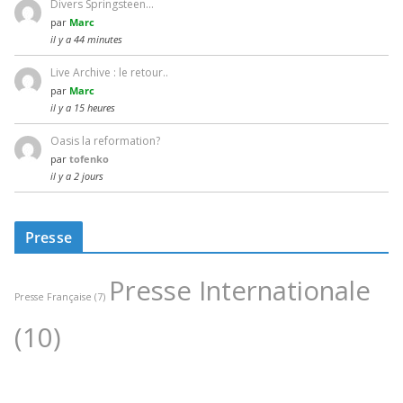
Divers Springsteen…
par
Marc
il y a 44 minutes
Live Archive : le retour..
par
Marc
il y a 15 heures
Oasis la reformation?
par
tofenko
il y a 2 jours
Presse
Presse Internationale
Presse Française
(7)
(10)