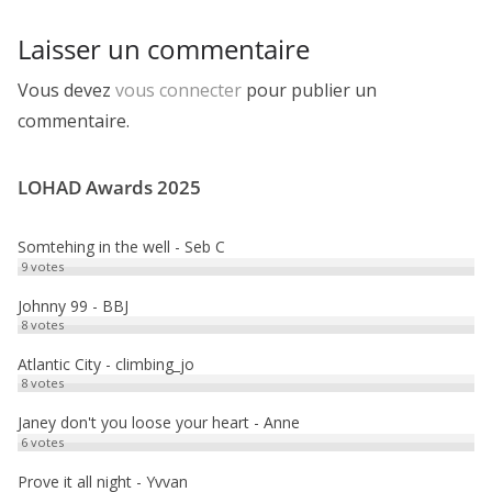
k
Laisser un commentaire
Vous devez
vous connecter
pour publier un
commentaire.
LOHAD Awards 2025
Somtehing in the well - Seb C
9
votes
Johnny 99 - BBJ
8
votes
Atlantic City - climbing_jo
8
votes
Janey don't you loose your heart - Anne
6
votes
Prove it all night - Yvvan