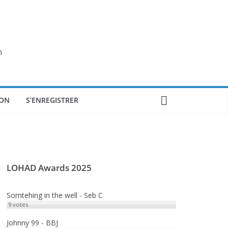
n
ON
S’ENREGISTRER
LOHAD Awards 2025
Somtehing in the well - Seb C
9
votes
Johnny 99 - BBJ