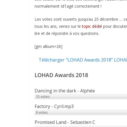
normalement IdTagé correctement !
Les votes sont ouverts jusqu’au 25 décembre … c
tous les ans, venez sur le
topic dédié
pour discuter
lire et de répondre à vos questions.
[gm album=26]
Télécharger “LOHAD Awards 2018”
LOHAD
LOHAD Awards 2018
Dancing in the dark - Alphée
15
votes
Factory - Cyril.mp3
9
votes
Promised Land - Sebastien C