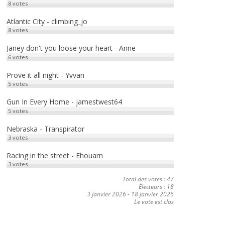
8
votes
Atlantic City - climbing_jo
8
votes
Janey don't you loose your heart - Anne
6
votes
Prove it all night - Yvvan
5
votes
Gun In Every Home - jamestwest64
5
votes
Nebraska - Transpirator
3
votes
Racing in the street - Ehouarn
3
votes
Total des votes : 47
Électeurs : 18
3 janvier 2026
-
18 janvier 2026
Le vote est clos