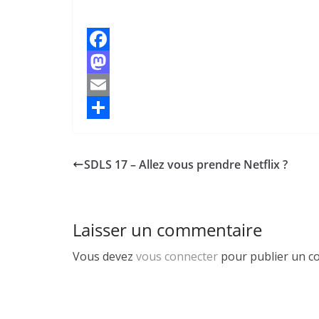
F
a
M
c
a
E
e
s
m
P
b
t
a
a
SDLS 17 – Allez vous prendre Netflix ?
o
o
i
r
o
d
l
t
k
o
a
Laisser un commentaire
n
g
Vous devez
vous connecter
pour publier un c
e
r