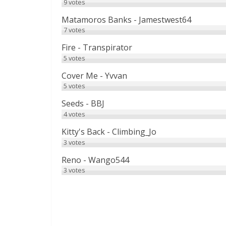
9
votes
Matamoros Banks - Jamestwest64
7
votes
Fire - Transpirator
5
votes
Cover Me - Yvvan
5
votes
Seeds - BBJ
4
votes
Kitty's Back - Climbing_Jo
3
votes
Reno - Wango544
3
votes