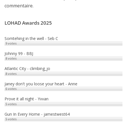
commentaire.
LOHAD Awards 2025
Somtehing in the well - Seb C
9
votes
Johnny 99 - BBJ
8
votes
Atlantic City - climbing_jo
8
votes
Janey don't you loose your heart - Anne
6
votes
Prove it all night - Yvvan
5
votes
Gun In Every Home - jamestwest64
5
votes