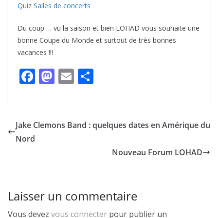
Quiz Salles de concerts
Du coup … vu la saison et bien LOHAD vous souhaite une
bonne Coupe du Monde et surtout de très bonnes
vacances !!!
F
M
E
P
ac
as
m
ar
e
to
ai
ta
b
d
l
g
Jake Clemons Band : quelques dates en Amérique du
o
o
er
Nord
o
n
Nouveau Forum LOHAD
k
Laisser un commentaire
Vous devez
vous connecter
pour publier un