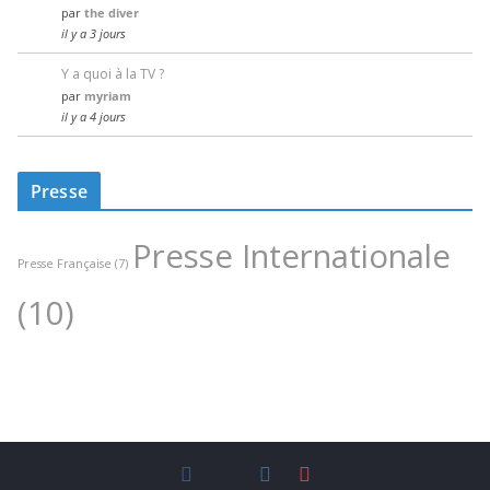
par
the diver
il y a 3 jours
Y a quoi à la TV ?
par
myriam
il y a 4 jours
Presse
Presse Internationale
Presse Française
(7)
(10)