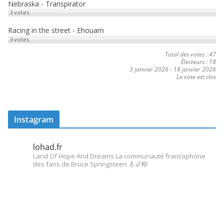
Nebraska - Transpirator
3
votes
Racing in the street - Ehouarn
3
votes
Total des votes : 47
Électeurs : 18
3 janvier 2026
-
18 janvier 2026
Le vote est clos
Instagram
lohad.fr
Land Of Hope And Dreams
La communauté francophone
des fans de Bruce Springsteen
🎸🎷🎼