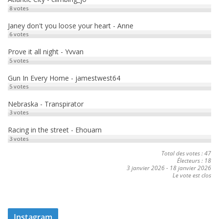
8
votes
Janey don't you loose your heart - Anne
6
votes
Prove it all night - Yvvan
5
votes
Gun In Every Home - jamestwest64
5
votes
Nebraska - Transpirator
3
votes
Racing in the street - Ehouarn
3
votes
Total des votes : 47
Électeurs : 18
3 janvier 2026
-
18 janvier 2026
Le vote est clos
Instagram