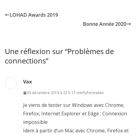
e
s
m
P
b
t
a
a
LOHAD Awards 2019
o
o
i
r
Bonne Année 2020
o
d
l
t
k
o
a
n
g
Une réflexion sur “
Problèmes de
e
connections
”
r
Vax
30 décembre 2019 à 22 h 17 min
Permalien
Je viens de tester sur Windows avec Chrome,
Firefox, Internet Explorer et Edge : Connexion
impossible
Idem à partir d’un Mac avec Chrome, Firefox et