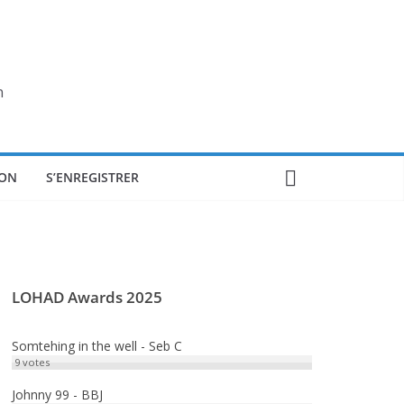
n
ON
S’ENREGISTRER
LOHAD Awards 2025
Somtehing in the well - Seb C
9
votes
Johnny 99 - BBJ