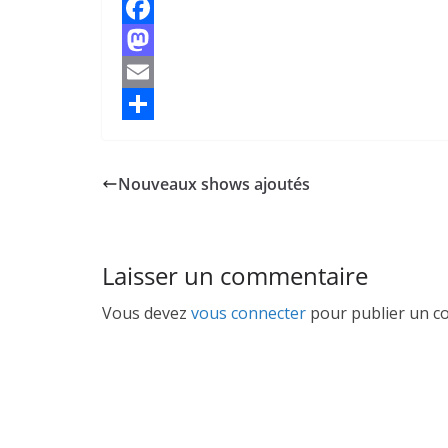
F
a
M
c
a
E
e
s
m
P
b
t
a
a
Nouveaux shows ajoutés
o
o
i
r
o
d
l
t
k
o
a
Laisser un commentaire
n
g
Vous devez
vous connecter
pour publier un c
e
r