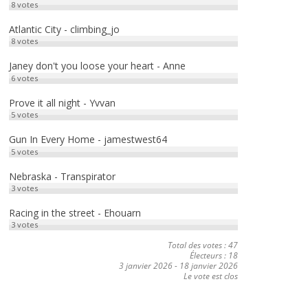
8
votes
Atlantic City - climbing_jo
8
votes
Janey don't you loose your heart - Anne
6
votes
Prove it all night - Yvvan
5
votes
Gun In Every Home - jamestwest64
5
votes
Nebraska - Transpirator
3
votes
Racing in the street - Ehouarn
3
votes
Total des votes : 47
Électeurs : 18
3 janvier 2026
-
18 janvier 2026
Le vote est clos