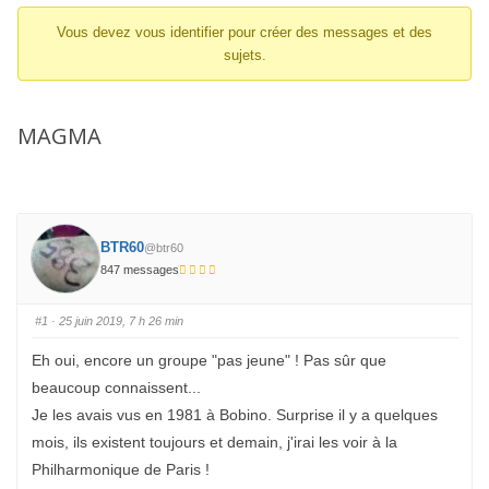
d’Ariane
Vous devez vous identifier pour créer des messages et des
du
sujets.
forum –
Vous
êtes
MAGMA
ici :
BTR60
@btr60
847 messages
#1
· 25 juin 2019, 7 h 26 min
Eh oui, encore un groupe "pas jeune" ! Pas sûr que
beaucoup connaissent...
Je les avais vus en 1981 à Bobino. Surprise il y a quelques
mois, ils existent toujours et demain, j'irai les voir à la
Philharmonique de Paris !