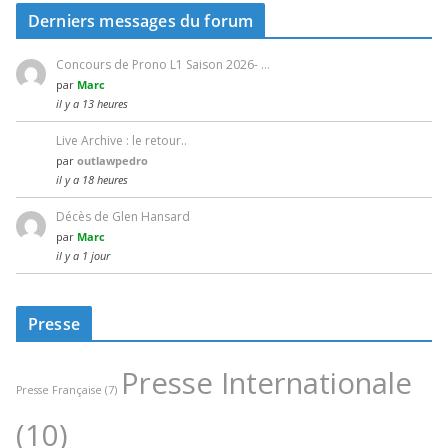
Derniers messages du forum
Concours de Prono L1 Saison 2026- …
par
Marc
il y a 13 heures
Live Archive : le retour..
par
outlawpedro
il y a 18 heures
Décès de Glen Hansard
par
Marc
il y a 1 jour
Presse
Presse Internationale
Presse Française
(7)
(10)