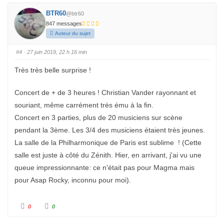
z
z
p
p
o
o
BTR60
@btr60
u
u
r
r
847 messages
u
u
n
n
Auteur du sujet
p
p
o
o
u
u
#4
· 27 juin 2019, 22 h 16 min
c
c
e
e
d
l
Très très belle surprise !
e
e
s
v
c
é
e
.
Concert de + de 3 heures ! Christian Vander rayonnant et
n
d
souriant, même carrément très ému à la fin.
u
.
Concert en 3 parties, plus de 20 musiciens sur scène
pendant la 3ème. Les 3/4 des musiciens étaient très jeunes.
La salle de la Philharmonique de Paris est sublime ! (Cette
salle est juste à côté du Zénith. Hier, en arrivant, j'ai vu une
queue impressionnante: ce n'était pas pour Magma mais
pour Asap Rocky, inconnu pour moi).
C
C
0
0
l
l
i
i
q
q