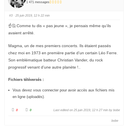
o
o
1 471 messages
u
u
r
r
u
u
n
n
#3
· 25 juin 2019, 12 h 22 min
p
p
o
o
u
u
☝️🤔 Comme tu dis « pas jeune », je pensais même qu’ils
c
c
e
e
avaient arrêté.
d
l
e
e
s
v
c
é
Magma, un de mes premiers concerts. Ils étaient passés
e
.
n
d
chez moi en 1973 en première partie d’un certain Léo Ferre.
u
.
Son emblématique batteur Christian Vander, du rock
progressif venant d’une autre planète !..
Fichiers téléversés :
Vous devez vous connecter pour avoir accès aux fichiers mis
en ligne (uploadés).
C
C
0
0
Last edited on 25 juin 2019, 12 h 27 min by
bobe
l
l
i
i
q
q
bobe
u
u
e
e