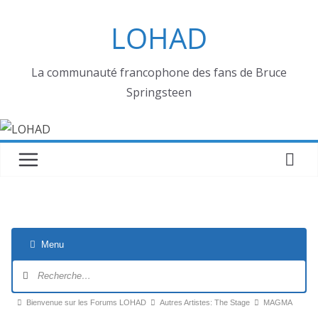
Passer
LOHAD
au
contenu
La communauté francophone des fans de Bruce
Springsteen
Menu
Navigation
du
forum
Fil
Bienvenue sur les Forums LOHAD
Autres Artistes: The Stage
MAGMA