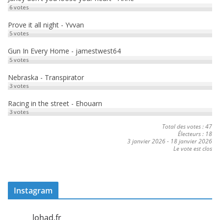
6
votes
Prove it all night - Yvvan
5
votes
Gun In Every Home - jamestwest64
5
votes
Nebraska - Transpirator
3
votes
Racing in the street - Ehouarn
3
votes
Total des votes : 47
Électeurs : 18
3 janvier 2026
-
18 janvier 2026
Le vote est clos
Instagram
lohad.fr