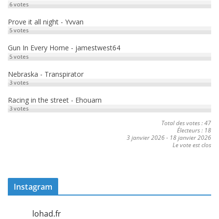
6
votes
Prove it all night - Yvvan
5
votes
Gun In Every Home - jamestwest64
5
votes
Nebraska - Transpirator
3
votes
Racing in the street - Ehouarn
3
votes
Total des votes : 47
Électeurs : 18
3 janvier 2026
-
18 janvier 2026
Le vote est clos
Instagram
lohad.fr