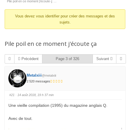
d’Ariane
Pile poil en ce moment j'écoute ç …
du
Vous devez vous identifier pour créer des messages et des
forum –
sujets.
Vous
êtes
ici :
Pile poil en ce moment j'écoute ça
Précédent
Page 3 of 326
Suivant
Metalxiii
@metalxiii
2 520 messages
#21
· 14 août 2018, 19 h 37 min
Une vieille compilation (1995) du magazine anglais Q.
Avec de tout.