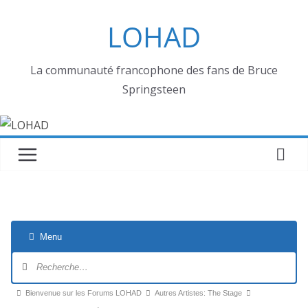
Passer
LOHAD
au
contenu
La communauté francophone des fans de Bruce
Springsteen
Menu
Navigation
du
forum
Fil
Bienvenue sur les Forums LOHAD
Autres Artistes: The Stage