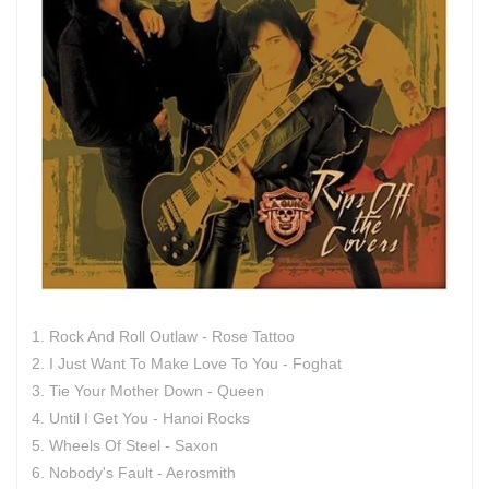
1. Rock And Roll Outlaw - Rose Tattoo
2. I Just Want To Make Love To You - Foghat
3. Tie Your Mother Down - Queen
4. Until I Get You - Hanoi Rocks
5. Wheels Of Steel - Saxon
6. Nobody's Fault - Aerosmith