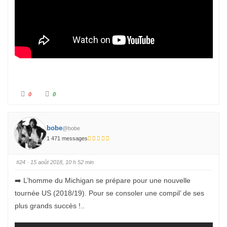
C
C
0
0
l
l
i
i
q
q
u
u
e
e
z
z
bobe
@bobe
p
p
o
o
1 471 messages
u
u
r
r
u
u
n
n
#24
· 15 août 2018, 10 h 52 min
p
p
o
o
u
u
➡️ L’homme du Michigan se prépare pour une nouvelle
c
c
e
e
tournée US (2018/19). Pour se consoler une compil’ de ses
d
l
e
e
s
v
plus grands succès !..
c
é
e
.
n
d