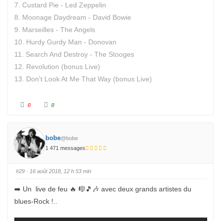
7. Custard Pie - Led Zeppelin
8. Moonage Daydream - David Bowie
9. Marseilles - The Angels
10. Hurdy Gurdy Man - Donovan
11. Search And Destroy - The Stooges
12. Revolution (bonus Live)
13. Don't Look At Me That Way (bonus Live)
C
C
0
0
l
l
i
i
q
q
u
u
e
e
z
z
bobe
@bobe
p
p
o
o
1 471 messages
u
u
r
r
u
u
n
n
#29
· 16 août 2018, 12 h 53 min
p
p
o
o
u
u
➡️ Un live de feu 🔥 🎼🎵🎶 avec deux grands artistes du
c
c
e
e
blues-Rock !..
d
l
e
e
s
v
c
é