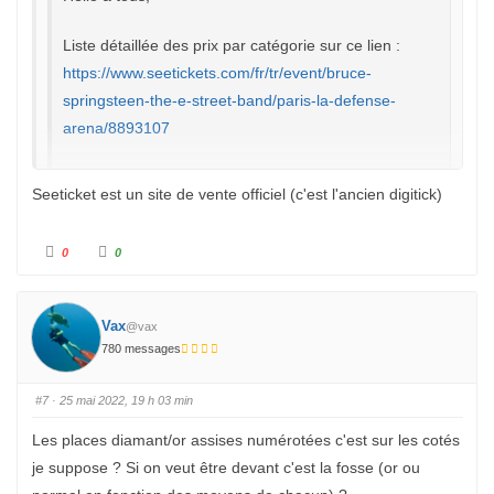
u
.
Liste détaillée des prix par catégorie sur ce lien :
https://www.seetickets.com/fr/tr/event/bruce-
springsteen-the-e-street-band/paris-la-defense-
arena/8893107
Fiabilité du site à confirmer ?
Seeticket est un site de vente officiel (c'est l'ancien digitick)
Je ne sais si le site est fiable pour l'achat de billets mais
C
C
0
0
l
l
la gamme de prix semble cohérente avec ce qui se fait
i
i
q
q
ailleurs en Europe.
u
u
e
e
z
z
Vax
@vax
p
p
o
o
780 messages
u
u
r
r
u
u
n
n
#7
· 25 mai 2022, 19 h 03 min
p
p
o
o
u
u
Les places diamant/or assises numérotées c'est sur les cotés
c
c
e
e
je suppose ? Si on veut être devant c'est la fosse (or ou
d
l
e
e
s
v