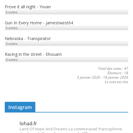
Prove it all night - Yvvan
5
votes
Gun In Every Home - jamestwest64
5
votes
Nebraska - Transpirator
3
votes
Racing in the street - Ehouarn
3
votes
Total des votes : 47
Électeurs : 18
3 janvier 2026
-
18 janvier 2026
Le vote est clos
Instagram
lohad.fr
Land Of Hope And Dreams
La communauté francophone