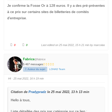
o
o
u
u
Je confirme la Fosse Or à 128 euros. Il y a des pré-préventes
c
c
e
e
à ce prix sur certains sites de billetteries de comités
d
l
e
e
s
v
d'entreprise.
c
é
e
.
n
d
u
.
C
C
0
0
Last edited on 25 mai 2022, 15 h 21 min by
marcolas
l
l
i
i
q
q
u
u
e
e
Fabrice
@fabrice
z
z
p
p
5 467 messages
o
o
u
u
Auteur du sujet
LOHAD Team
r
r
u
u
n
n
#4
· 25 mai 2022, 16 h 19 min
p
p
o
o
u
u
c
c
e
e
Citation de
Pradypradz
le 25 mai 2022, 13 h 13 min
d
l
e
e
s
v
Hello à tous,
c
é
e
.
n
d
Liste détaillée des prix par catégorie sur ce lien :