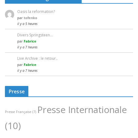
Oasis la reformation?
par
tofenko
il y a 5 heures
Divers Springsteen…
par
Fabrice
il y a 7 heures
Live Archive : le retour..
par
Fabrice
il y a 7 heures
Presse
Presse Internationale
Presse Française
(7)
(10)