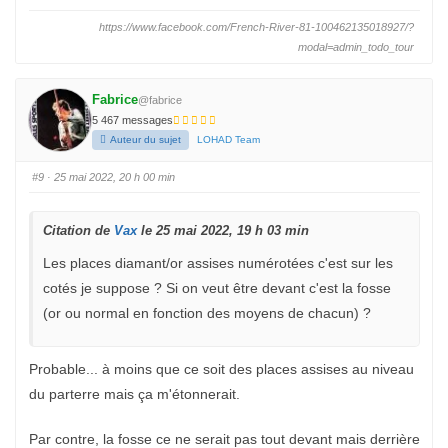
i
i
q
q
https://www.facebook.com/French-River-81-100462135018927/?
u
u
e
e
modal=admin_todo_tour
z
z
p
p
o
o
u
u
r
r
Fabrice
@fabrice
u
u
n
n
5 467 messages
p
p
Auteur du sujet
LOHAD Team
o
o
u
u
c
c
e
e
#9
· 25 mai 2022, 20 h 00 min
d
l
e
e
s
v
c
é
Citation de
e
.
Vax
le 25 mai 2022, 19 h 03 min
n
d
Les places diamant/or assises numérotées c'est sur les
u
.
cotés je suppose ? Si on veut être devant c'est la fosse
(or ou normal en fonction des moyens de chacun) ?
Probable... à moins que ce soit des places assises au niveau
du parterre mais ça m'étonnerait.
Par contre, la fosse ce ne serait pas tout devant mais derrière