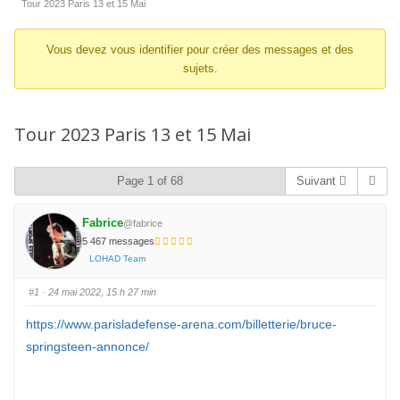
d’Ariane
Tour 2023 Paris 13 et 15 Mai
du
Vous devez vous identifier pour créer des messages et des
forum –
sujets.
Vous
êtes
ici :
Tour 2023 Paris 13 et 15 Mai
Page 1 of 68
Suivant
Fabrice
@fabrice
5 467 messages
LOHAD Team
#1
· 24 mai 2022, 15 h 27 min
https://www.parisladefense-arena.com/billetterie/bruce-
springsteen-annonce/