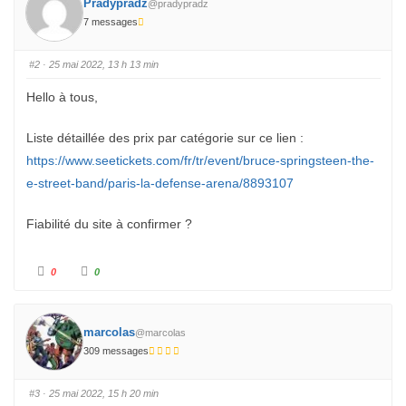
u
Pradypradz
u
@pradypradz
n
n
p
7 messages
p
o
o
u
u
c
c
e
e
#2
· 25 mai 2022, 13 h 13 min
d
l
e
e
s
v
Hello à tous,
c
é
e
.
n
d
Liste détaillée des prix par catégorie sur ce lien :
u
.
https://www.seetickets.com/fr/tr/event/bruce-springsteen-the-
e-street-band/paris-la-defense-arena/8893107
Fiabilité du site à confirmer ?
C
C
0
0
l
l
i
i
q
q
u
u
e
e
z
z
marcolas
@marcolas
p
p
o
o
309 messages
u
u
r
r
u
u
n
n
#3
· 25 mai 2022, 15 h 20 min
p
p