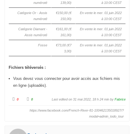
numéroté
139,00)
à 10:00 CEST
Catégorie Or - Assis
€150,00
(€
En vente le mer. 01 juin 2022
numéroté
150,00)
à 10:00 CEST
Catégorie Diamant -
€161,00
(€
En vente le mer. 01 juin 2022
Assis numéroté
161,00)
à 10:00 CEST
Fosse
€73,00
(€7
En vente le mer. 01 juin 2022
3,00)
à 10:00 CEST
Fichiers téléversés :
Vous devez vous connecter pour avoir accès aux fichiers mis
en ligne (uploadés).
C
C
0
0
Last edited on 31 mai 2022, 18 h 24 min by
Fabrice
l
l
i
i
q
q
https://www.facebook.com/French-River-81-100462135018927/?
u
u
e
e
modal=admin_todo_tour
z
z
p
p
o
o
u
u
r
r