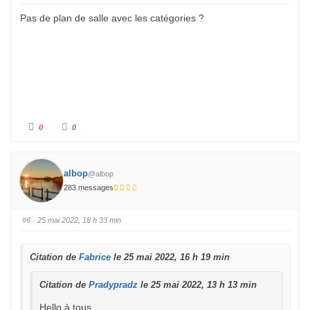
e
e
s
v
Pas de plan de salle avec les catégories ?
c
é
e
.
n
d
u
.
C
C
0
0
l
l
i
i
q
q
u
u
e
e
z
z
albop
@albop
p
p
o
o
283 messages
u
u
r
r
u
u
n
n
#6
· 25 mai 2022, 18 h 33 min
p
p
o
o
u
u
c
c
e
e
Citation de
Fabrice
le 25 mai 2022, 16 h 19 min
d
l
e
e
s
v
Citation de
Pradypradz
le 25 mai 2022, 13 h 13 min
c
é
e
.
n
Hello à tous,
d