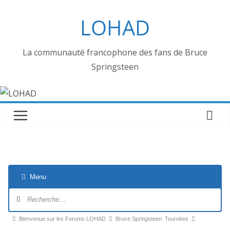
Passer
LOHAD
au
contenu
La communauté francophone des fans de Bruce
Springsteen
Menu
Navigation
du
forum
Fil
Bienvenue sur les Forums LOHAD
Bruce Springsteen: Tournées