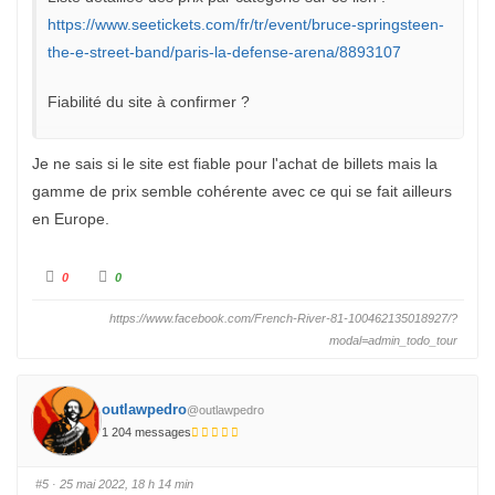
u
.
https://www.seetickets.com/fr/tr/event/bruce-springsteen-
the-e-street-band/paris-la-defense-arena/8893107
Fiabilité du site à confirmer ?
Je ne sais si le site est fiable pour l'achat de billets mais la
gamme de prix semble cohérente avec ce qui se fait ailleurs
en Europe.
C
C
0
0
l
l
i
i
q
q
https://www.facebook.com/French-River-81-100462135018927/?
u
u
e
e
modal=admin_todo_tour
z
z
p
p
o
o
u
u
r
r
u
outlawpedro
u
@outlawpedro
n
n
p
1 204 messages
p
o
o
u
u
c
c
e
e
#5
· 25 mai 2022, 18 h 14 min
d
l