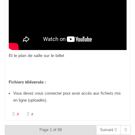
Et le plan de salle sur le billet
Fichiers téléversés :
Vous devez vous connecter pour avoir accès aux fichiers mis
en ligne (uploadés).
C
C
0
0
l
l
i
i
q
q
u
u
Page 1 of 68
Suivant
e
e
z
z