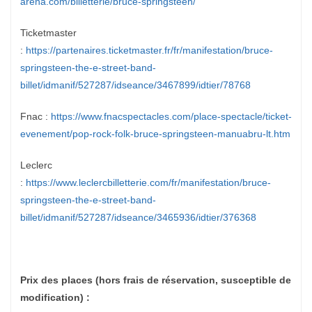
arena.com/billetterie/bruce-springsteen/
Ticketmaster
:
https://partenaires.ticketmaster.fr/fr/manifestation/bruce-
springsteen-the-e-street-band-
billet/idmanif/527287/idseance/3467899/idtier/78768
Fnac :
https://www.fnacspectacles.com/place-spectacle/ticket-
evenement/pop-rock-folk-bruce-springsteen-manuabru-lt.htm
Leclerc
:
https://www.leclercbilletterie.com/fr/manifestation/bruce-
springsteen-the-e-street-band-
billet/idmanif/527287/idseance/3465936/idtier/376368
Prix des places (hors frais de réservation, susceptible de
modification) :