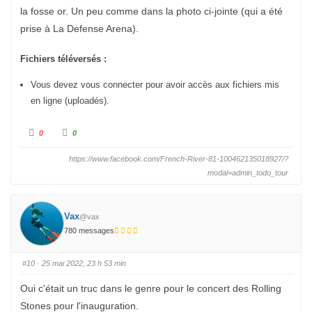
la fosse or. Un peu comme dans la photo ci-jointe (qui a été
prise à La Defense Arena).
Fichiers téléversés :
Vous devez vous connecter pour avoir accès aux fichiers mis
en ligne (uploadés).
C
C
0
0
l
l
i
i
q
q
https://www.facebook.com/French-River-81-100462135018927/?
u
u
e
e
modal=admin_todo_tour
z
z
p
p
o
o
u
u
r
r
u
Vax
u
@vax
n
n
p
780 messages
p
o
o
u
u
c
c
e
e
#10
· 25 mai 2022, 23 h 53 min
d
l
e
e
s
v
Oui c'était un truc dans le genre pour le concert des Rolling
c
é
e
.
Stones pour l'inauguration.
n