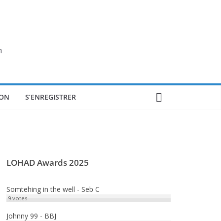
n
ON
S’ENREGISTRER
LOHAD Awards 2025
Somtehing in the well - Seb C
9
votes
Johnny 99 - BBJ