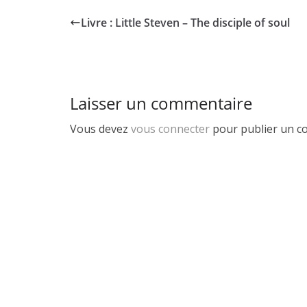
b
t
a
a
Livre : Little Steven – The disciple of soul
o
o
i
r
o
d
l
t
k
o
a
Laisser un commentaire
n
g
e
Vous devez
vous connecter
pour publier un c
r