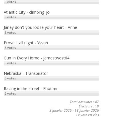
8
votes
Atlantic City - climbing_jo
8
votes
Janey don't you loose your heart - Anne
6
votes
Prove it all night - Yvvan
5
votes
Gun In Every Home - jamestwest64
5
votes
Nebraska - Transpirator
3
votes
Racing in the street - Ehouarn
3
votes
Total des votes : 47
Électeurs : 18
3 janvier 2026
-
18 janvier 2026
Le vote est clos