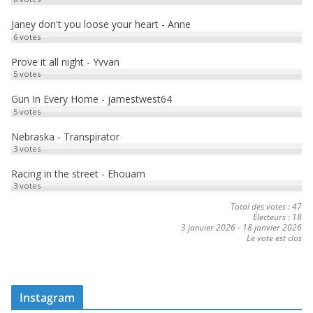
Janey don't you loose your heart - Anne
6
votes
Prove it all night - Yvvan
5
votes
Gun In Every Home - jamestwest64
5
votes
Nebraska - Transpirator
3
votes
Racing in the street - Ehouarn
3
votes
Total des votes : 47
Électeurs : 18
3 janvier 2026
-
18 janvier 2026
Le vote est clos
Instagram