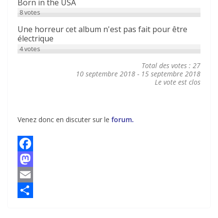
Born in the USA
8
votes
Une horreur cet album n'est pas fait pour être
électrique
4
votes
Total des votes : 27
10 septembre 2018
-
15 septembre 2018
Le vote est clos
Venez donc en discuter sur le
forum
.
F
a
M
c
a
E
e
s
m
P