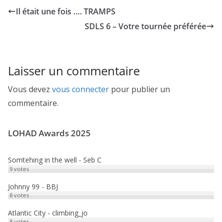
b
t
a
a
Il était une fois …. TRAMPS
o
o
i
r
SDLS 6 – Votre tournée préférée
o
d
l
t
k
o
a
n
g
Laisser un commentaire
e
Vous devez
vous connecter
pour publier un
r
commentaire.
LOHAD Awards 2025
Somtehing in the well - Seb C
9
votes
Johnny 99 - BBJ
8
votes
Atlantic City - climbing_jo
8
votes