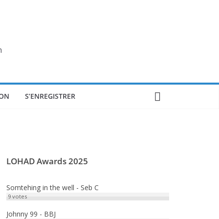
n
ON
S’ENREGISTRER
LOHAD Awards 2025
Somtehing in the well - Seb C
9
votes
Johnny 99 - BBJ