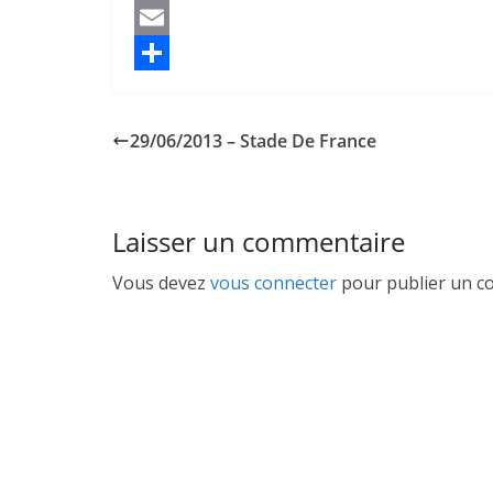
a
M
c
a
E
e
s
m
P
b
t
a
a
29/06/2013 – Stade De France
o
o
i
r
o
d
l
t
k
o
a
Laisser un commentaire
n
g
Vous devez
vous connecter
pour publier un c
e
r