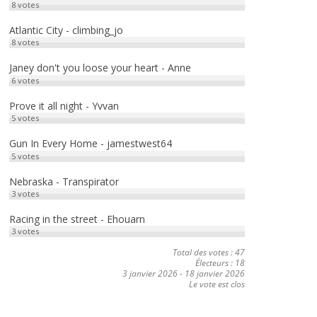
8
votes
Atlantic City - climbing_jo
8
votes
Janey don't you loose your heart - Anne
6
votes
Prove it all night - Yvvan
5
votes
Gun In Every Home - jamestwest64
5
votes
Nebraska - Transpirator
3
votes
Racing in the street - Ehouarn
3
votes
Total des votes : 47
Électeurs : 18
3 janvier 2026
-
18 janvier 2026
Le vote est clos