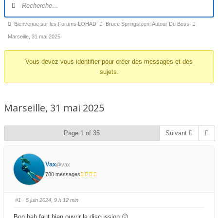
du
forum
Fil
Bienvenue sur les Forums LOHAD
Bruce Springsteen: Autour Du Boss
d’Ariane
Marseille, 31 mai 2025
du
Vous devez vous identifier pour créer des messages et des
forum –
sujets.
Vous
êtes
ici :
Marseille, 31 mai 2025
Page 1 of 35
Suivant
Vax
@vax
780 messages
#1
· 5 juin 2024, 9 h 12 min
Bon bah faut bien ouvrir la discussion 🙂