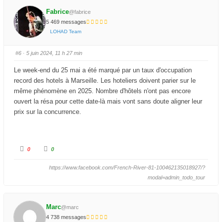
u
u
e
e
Fabrice
z
z
@fabrice
p
p
5 469 messages
o
o
u
u
LOHAD Team
r
r
u
u
n
n
p
p
#6
· 5 juin 2024, 11 h 27 min
o
o
u
u
c
c
Le week-end du 25 mai a été marqué par un taux d'occupation
e
e
d
l
record des hotels à Marseille. Les hoteliers doivent parier sur le
e
e
s
v
même phénomène en 2025. Nombre d'hôtels n'ont pas encore
c
é
e
.
ouvert la résa pour cette date-là mais vont sans doute aligner leur
n
d
prix sur la concurrence.
u
.
C
C
0
0
l
l
i
i
q
q
https://www.facebook.com/French-River-81-100462135018927/?
u
u
e
e
modal=admin_todo_tour
z
z
p
p
o
o
u
u
r
r
Marc
@marc
u
u
n
n
4 738 messages
p
p