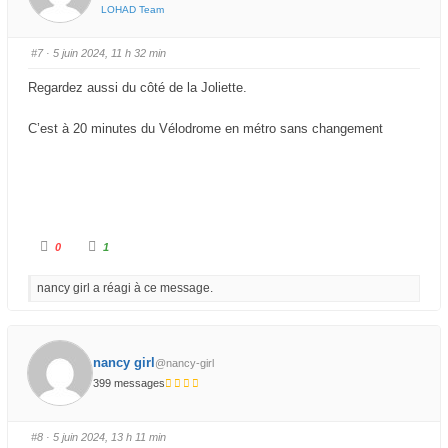
o
o
LOHAD Team
u
u
c
c
e
e
d
l
#7
· 5 juin 2024, 11 h 32 min
e
e
s
v
c
é
Regardez aussi du côté de la Joliette.
e
.
n
d
u
C’est à 20 minutes du Vélodrome en métro sans changement
.
C
C
0
1
l
l
i
i
q
q
nancy girl a réagi à ce message.
u
u
e
e
z
z
p
p
o
o
u
u
r
r
nancy girl
@nancy-girl
u
u
n
n
399 messages
p
p
o
o
u
u
c
c
e
e
#8
· 5 juin 2024, 13 h 11 min
d
l