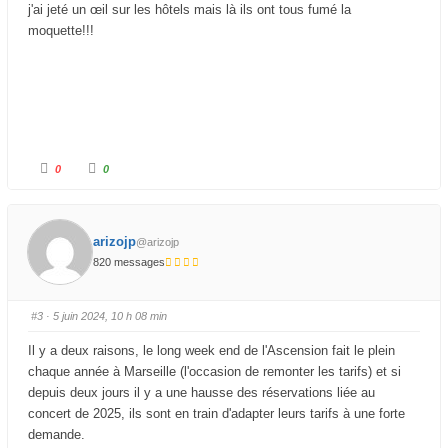
c
c
j'ai jeté un œil sur les hôtels mais là ils ont tous fumé la
e
e
d
l
moquette!!!
e
e
s
v
c
é
e
.
n
d
u
.
C
C
0
0
l
l
i
i
q
q
u
u
e
e
z
z
arizojp
@arizojp
p
p
o
o
820 messages
u
u
r
r
u
u
n
n
p
p
#3
· 5 juin 2024, 10 h 08 min
o
o
u
u
c
c
Il y a deux raisons, le long week end de l'Ascension fait le plein
e
e
d
l
chaque année à Marseille (l'occasion de remonter les tarifs) et si
e
e
s
v
depuis deux jours il y a une hausse des réservations liée au
c
é
e
.
concert de 2025, ils sont en train d'adapter leurs tarifs à une forte
n
d
demande.
u