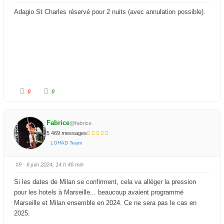
e
e
s
v
Adagio St Charles réservé pour 2 nuits (avec annulation possible).
c
é
e
.
n
d
u
.
C
C
0
0
l
l
i
i
q
q
u
u
e
e
Fabrice
z
z
@fabrice
p
p
5 469 messages
o
o
u
u
LOHAD Team
r
r
u
u
n
n
p
p
#9
· 6 juin 2024, 14 h 46 min
o
o
u
u
c
c
Si les dates de Milan se confirment, cela va alléger la pression
e
e
d
l
pour les hotels à Marseille... beaucoup avaient programmé
e
e
s
v
Marseille et Milan ensemble en 2024. Ce ne sera pas le cas en
c
é
e
.
2025.
n
d