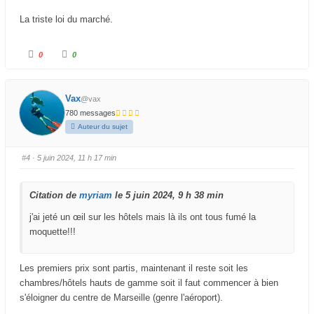
.
La triste loi du marché.
C
C
0
0
l
l
i
i
q
q
u
u
e
e
Vax
z
z
@vax
p
p
780 messages
o
o
u
u
Auteur du sujet
r
r
u
u
n
n
p
p
#4
· 5 juin 2024, 11 h 17 min
o
o
u
u
c
c
e
e
d
l
Citation de
myriam
le 5 juin 2024, 9 h 38 min
e
e
s
v
c
é
j'ai jeté un œil sur les hôtels mais là ils ont tous fumé la
e
.
n
moquette!!!
d
u
.
Les premiers prix sont partis, maintenant il reste soit les
chambres/hôtels hauts de gamme soit il faut commencer à bien
s'éloigner du centre de Marseille (genre l'aéroport).