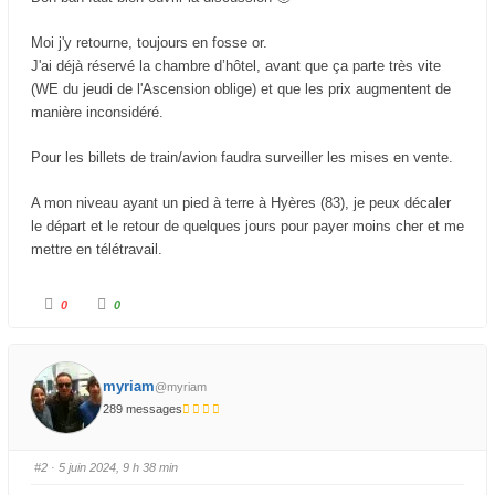
Moi j'y retourne, toujours en fosse or.
J'ai déjà réservé la chambre d’hôtel, avant que ça parte très vite
(WE du jeudi de l'Ascension oblige) et que les prix augmentent de
manière inconsidéré.
Pour les billets de train/avion faudra surveiller les mises en vente.
A mon niveau ayant un pied à terre à Hyères (83), je peux décaler
le départ et le retour de quelques jours pour payer moins cher et me
mettre en télétravail.
C
C
0
0
l
l
i
i
q
q
u
u
e
e
z
z
myriam
@myriam
p
p
o
o
289 messages
u
u
r
r
u
u
n
n
p
p
#2
· 5 juin 2024, 9 h 38 min
o
o
u
u