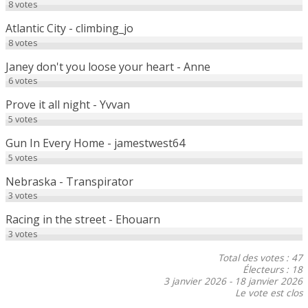
8
votes
Atlantic City - climbing_jo
8
votes
Janey don't you loose your heart - Anne
6
votes
Prove it all night - Yvvan
5
votes
Gun In Every Home - jamestwest64
5
votes
Nebraska - Transpirator
3
votes
Racing in the street - Ehouarn
3
votes
Total des votes : 47
Électeurs : 18
3 janvier 2026
-
18 janvier 2026
Le vote est clos