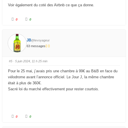
Voir également du coté des Airbnb ce que ça donne.
C
C
0
0
l
l
i
i
q
q
u
u
e
e
z
z
JB
@levoyageur
p
p
o
o
63 messages
u
u
r
r
u
u
n
n
p
p
#5
· 5 juin 2024, 11 h 25 min
o
o
u
u
c
c
Pour le 25 mai, j’avais pris une chambre à 99€ au B&B en face du
e
e
d
l
vélodrome avant l’annonce officiel. Le Jour J, la même chambre
e
e
s
v
était à plus de 360€.
c
é
e
.
Sacré loi du marché effectivement pour rester courtois.
n
d
u
.
C
C
0
0
l
l
i
i
q
q