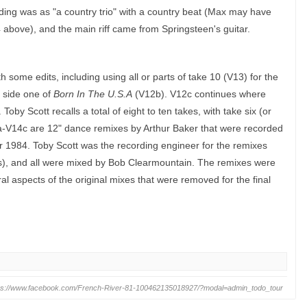
rding was as "a country trio" with a country beat (Max may have
 above), and the main riff came from Springsteen's guitar.
h some edits, including using all or parts of take 10 (V13) for the
n side one of
Born In The U.S.A
(V12b). V12c continues where
by Scott recalls a total of eight to ten takes, with take six (or
4a-V14c are 12" dance remixes by Arthur Baker that were recorded
 1984. Toby Scott was the recording engineer for the remixes
ls), and all were mixed by Bob Clearmountain. The remixes were
al aspects of the original mixes that were removed for the final
ps://www.facebook.com/French-River-81-100462135018927/?modal=admin_todo_tour