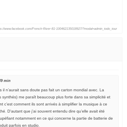
ps://www.facebook.com/French-River-81-100462135018927/?modal=admin_todo_tour
49 min
il n’aurait sans doute pas fait un carton mondial avec. La
s synthés) me paraît beaucoup plus forte dans sa simplicité et
ant c’est comment ils sont arrivés à simplifier la musique à ce
thé. D’autant que j’ai souvent entendu dire qu’elle avait été
tupéfiant notamment en ce qui concerne la partie de batterie de
duit parfois en studio.