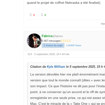
quand le projet de coffret Nebraska a été finalisé).
C
C
0
0
l
l
i
i
q
q
htt
u
u
e
e
z
z
p
p
o
o
Fabrice
@fabrice
u
u
r
r
5 467 messages
u
u
n
n
Auteur du sujet
LOHAD Team
p
p
o
o
u
u
#13
· 5 septembre 2025, 16 h 44 min
c
c
e
e
d
l
e
e
s
v
Citation de
Kyle William
le 5 septembre 2025, 15 h 
c
é
e
.
n
La version dévoilée hier me plaît énormément mais 
d
u
version que tout le monde connaît (dites « avec le
.
son impact. Ce que l’histoire ne dit pas pour l’inst
point, à ne conserver qu’un accord et le riff de syn
enregistrée en une seule prise, ce qui est assez s
Max. C’est le miracle de la « Take One » qui se pro