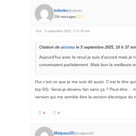
u
u
n
n
p
p
tofenko
@tofenko
o
o
u
u
238 messages
c
c
e
e
d
l
e
e
#14
· 5 septembre 2025, 17 h 30 min
s
v
c
é
e
.
n
d
Citation de
arizona
le 5 septembre 2025, 10 h 37 mi
u
.
Aujourd'hui avec le recul je suis d'accord mais je
convenaient parfaitement. Mais bon la meilleure est
Oui c’est ce que je me suis dit aussi. C’est le titre
top 50). Serai-je devenu fan sans ça ? Peut-être… ma
version qui me semble être la version électrique du 
C
C
0
0
l
l
i
i
q
q
u
u
e
e
z
z
Malpaso25
@malpaso25
p
p