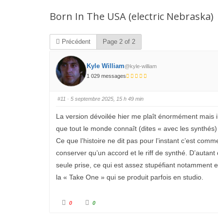
Vous
Born In The USA (electric Nebraska)
êtes
ici :
Précédent
Page 2 of 2
Kyle William
@kyle-william
1 029 messages
#11
· 5 septembre 2025, 15 h 49 min
La version dévoilée hier me plaît énormément mais il
que tout le monde connaît (dites « avec les synthés)
Ce que l’histoire ne dit pas pour l’instant c’est comme
conserver qu’un accord et le riff de synthé. D’autant 
seule prise, ce qui est assez stupéfiant notamment e
la « Take One » qui se produit parfois en studio.
C
C
0
0
l
l
i
i
q
q