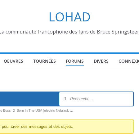
LOHAD
La communauté francophone des fans de Bruce Springstee
OEUVRES
TOURNÉES
FORUMS
DIVERS
CONNEXI
Du Boss
Born In The USA (electric Nebrask …
r pour créer des messages et des sujets.