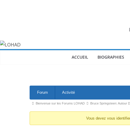
Passer
au
contenu
ACCUEIL
BIOGRAPHIES
Navigation
Forum
Activité
du
forum
Fil
Bienvenue sur les Forums LOHAD
Bruce Springsteen: Autour 
d’Ariane
Vous devez vous identifie
du
forum –