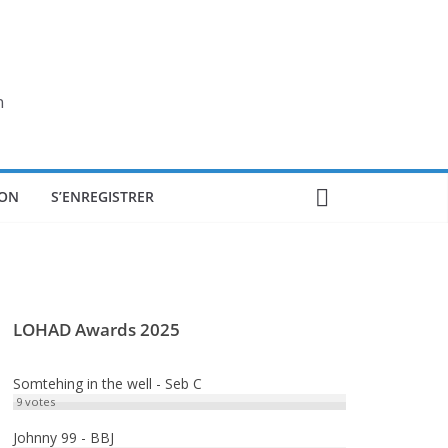
n
ON
S’ENREGISTRER
LOHAD Awards 2025
Somtehing in the well - Seb C
9
votes
Johnny 99 - BBJ