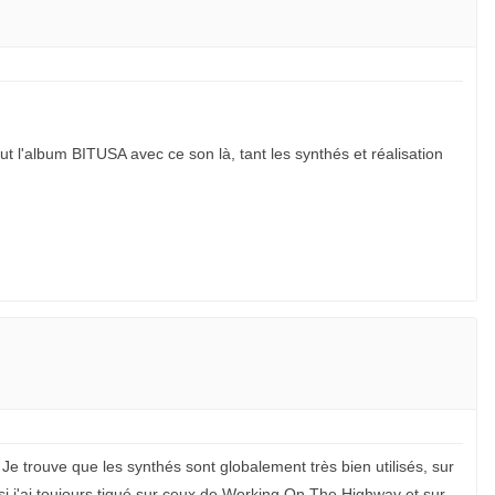
out l'album BITUSA avec ce son là, tant les synthés et réalisation
e trouve que les synthés sont globalement très bien utilisés, sur
j'ai toujours tiqué sur ceux de Working On The Highway et sur