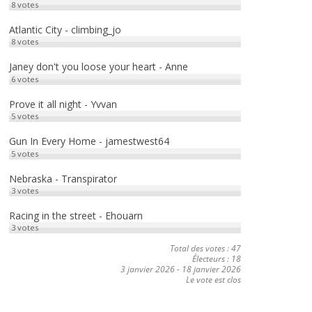
8
votes
Atlantic City - climbing_jo
8
votes
Janey don't you loose your heart - Anne
6
votes
Prove it all night - Yvvan
5
votes
Gun In Every Home - jamestwest64
5
votes
Nebraska - Transpirator
3
votes
Racing in the street - Ehouarn
3
votes
Total des votes : 47
Électeurs : 18
3 janvier 2026
-
18 janvier 2026
Le vote est clos