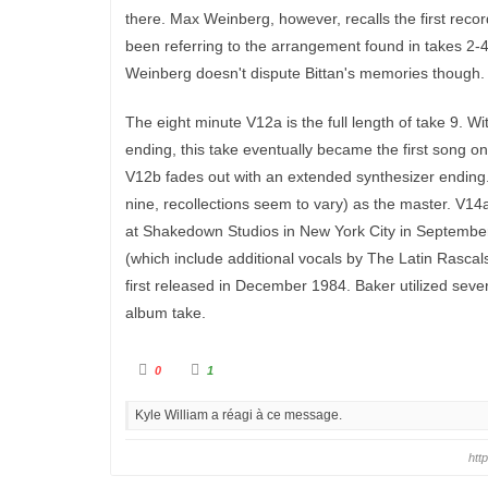
there. Max Weinberg, however, recalls the first reco
been referring to the arrangement found in takes 2-4
Weinberg doesn't dispute Bittan's memories though.
The eight minute V12a is the full length of take 9. Wit
ending, this take eventually became the first song o
V12b fades out with an extended synthesizer ending. To
nine, recollections seem to vary) as the master. V1
at Shakedown Studios in New York City in September
(which include additional vocals by The Latin Rasca
first released in December 1984. Baker utilized sever
album take.
C
C
0
1
l
l
i
i
q
q
Kyle William a réagi à ce message.
u
u
e
e
z
z
p
p
htt
o
o
u
u
r
r