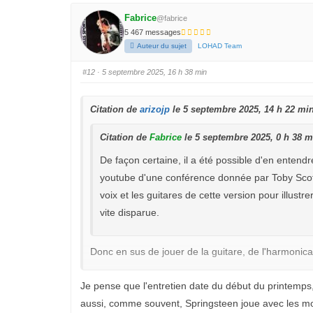
u
u
e
e
Fabrice
@fabrice
z
z
p
p
5 467 messages
o
o
u
u
Auteur du sujet
LOHAD Team
r
r
u
u
n
n
#12
· 5 septembre 2025, 16 h 38 min
p
p
o
o
u
u
c
c
e
e
Citation de
arizojp
le 5 septembre 2025, 14 h 22 mi
d
l
e
e
s
v
Citation de
Fabrice
le 5 septembre 2025, 0 h 38 m
c
é
e
.
n
De façon certaine, il a été possible d'en enten
d
u
.
youtube d'une conférence donnée par Toby Scott e
voix et les guitares de cette version pour illustr
vite disparue.
Donc en sus de jouer de la guitare, de l'harmonica
J'en reviens encore à ceci publié il y a deux mois
Je pense que l'entretien date du début du printemps
plusieurs mois, c'est certain. Il devait être encore t
aussi, comme souvent, Springsteen joue avec les mot