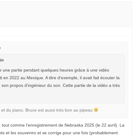
n
in
dre une partie pendant quelques heures grâce à une vidéo
n 2022 au Mexique. A titre d'exemple, il avait fait écouter la
er son propos d'ingénieur du son. Cette partie de la vidéo a très
 et du piano, Bruce est aussi très bon au pipeau
 (ici et aux USA). Nebraska Extended étant alors bouclé depuis
, tout comme l'enregistrement de Nebraska 2025 (le 22 avril). La
rop tôt pour répondre par l'affirmative lors de l'interview initiale.
s et les souvenirs et se corrige pour une fois (probablement