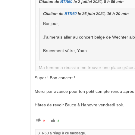
c
é
Citation de
BTR60
le 2 juillet 2024, 9 h 06 min
e
.
n
d
Citation de
BTR60
le 26 juin 2024, 16 h 20 min
u
.
Bonjour,
J'aimerais aller au concert belge de Wechter alor
Brucement vôtre, Yoan
Ma femme a réussi à me trouver une place grâce à 
Super ! Bon concert !
Merci par avance pour ton petit compte rendu après 
Hâtes de revoir Bruce à Hanovre vendredi soir.
C
C
0
1
l
l
i
i
q
q
BTR60 a réagi à ce message.
u
u