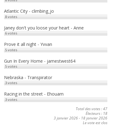
Atlantic City - climbing_jo
8
votes
Janey don't you loose your heart - Anne
6
votes
Prove it all night - Yvvan
5
votes
Gun In Every Home - jamestwest64
5
votes
Nebraska - Transpirator
3
votes
Racing in the street - Ehouarn
3
votes
Total des votes : 47
Électeurs : 18
3 janvier 2026
-
18 janvier 2026
Le vote est clos