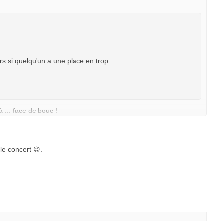
s si quelqu'un a une place en trop...
... face de bouc !
le concert 😉.