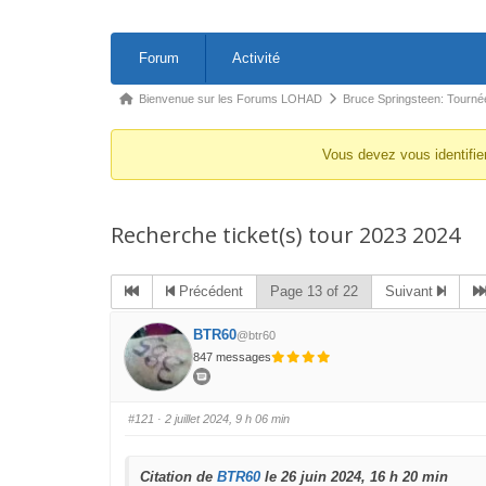
Navigation
Forum
Activité
du
forum
Fil
Bienvenue sur les Forums LOHAD
Bruce Springsteen: Tourné
d’Ariane
Vous devez vous identifie
du
forum –
Vous
Recherche ticket(s) tour 2023 2024
êtes
ici :
Précédent
Page 13 of 22
Suivant
BTR60
@btr60
847 messages
#121
· 2 juillet 2024, 9 h 06 min
Citation de
BTR60
le 26 juin 2024, 16 h 20 min