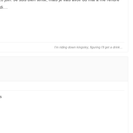
....
I'm riding down kingsley, figuring I'll get a drink...
s