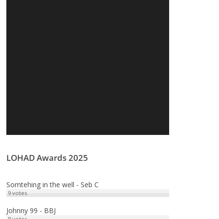
LOHAD Awards 2025
Somtehing in the well - Seb C
9
votes
Johnny 99 - BBJ
8
votes