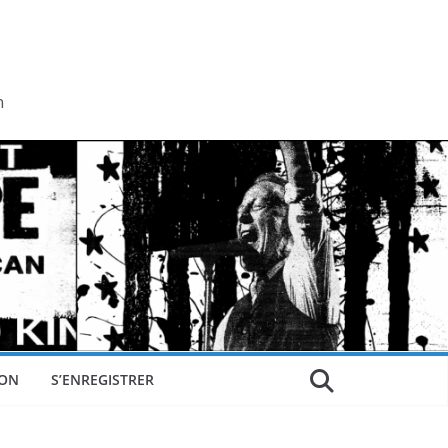
n
ON
S’ENREGISTRER