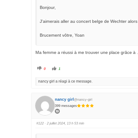
Bonjour,
J'aimerais aller au concert belge de Wechter alors 
Brucement vôtre, Yoan
Ma femme a réussi à me trouver une place grâce à ..
C
C
0
1
l
l
i
i
q
q
nancy girl a réagi à ce message.
u
u
e
e
z
z
p
p
o
o
u
u
nancy girl
@nancy-girl
r
r
u
u
399 messages
n
n
p
p
o
o
u
u
c
c
#122
· 2 juillet 2024, 13 h 53 min
e
e
d
l
e
e
s
v