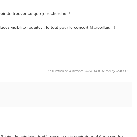
oir de trouver ce que je recherche!!!
es visibilité réduite… le tout pour le concert Marseillais !!!
Last edited on 4 octobre 2024, 14 h 37 min by
rem's13
 18 juin. Je suis bien tenté, mais je vais avoir du mal à me rendre