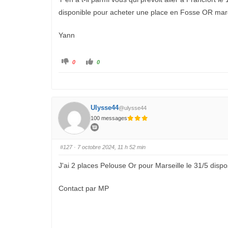
s
v
c
é
disponible pour acheter une place en Fosse OR mardi
e
.
n
d
u
Yann
.
C
C
0
0
l
l
i
i
q
q
u
u
e
e
z
z
p
p
o
o
Ulysse44
@ulysse44
u
u
r
r
100 messages
u
u
n
n
p
p
o
o
u
u
#127
· 7 octobre 2024, 11 h 52 min
c
c
e
e
d
l
J'ai 2 places Pelouse Or pour Marseille le 31/5 dispo
e
e
s
v
c
é
e
.
Contact par MP
n
d
u
.