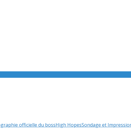
graphie officielle du boss
High Hopes
Sondage et Impressio