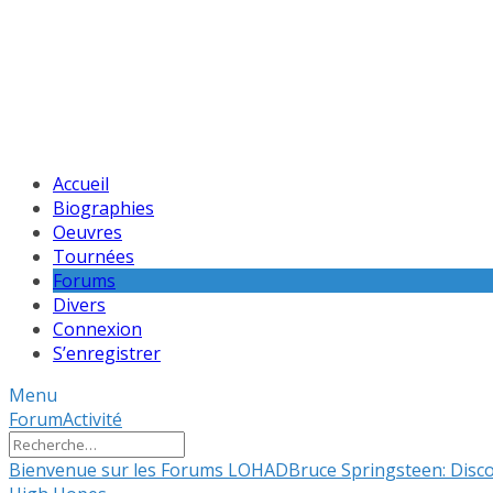
Accueil
Biographies
Oeuvres
Tournées
Forums
Divers
Connexion
S’enregistrer
Menu
Navigation
Forum
Activité
du
forum
Fil
Bienvenue sur les Forums LOHAD
Bruce Springsteen: Disco