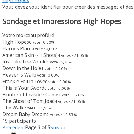
d’Ariane
High Hopes
du
Vous devez vous identifier pour créer des messages et des 
forum –
Sondage et Impressions High Hopes
Vous
êtes
ici :
Votre morceau préféré
High Hopes
0 vote · 0,00%
Harry's Place
0 vote · 0,00%
American Skin (41 Shots)
4 votes · 21,05%
Just Like Fire Would
1 vote · 5,26%
Down in the Hole
1 vote · 5,26%
Heaven's Wall
0 vote · 0,00%
Frankie Fell in Love
0 vote · 0,00%
This is Your Sword
0 vote · 0,00%
Hunter of Invisible Game
1 vote · 5,26%
The Ghost of Tom Joad
4 votes · 21,05%
The Wall
6 votes · 31,58%
Dream Baby Dream
2 votes · 10,53%
19 participants
Précédent
Page 3 of 5
Suivant