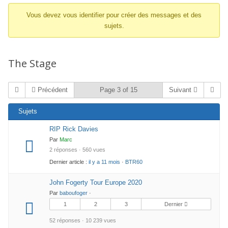
d’Ariane
Vous devez vous identifier pour créer des messages et des
du
sujets.
forum –
Vous
êtes
The Stage
ici :
Précédent
Page 3 of 15
Suivant
Sujets
RIP Rick Davies
Par
Marc
2 réponses · 560 vues
Dernier article :
il y a 11 mois
·
BTR60
John Fogerty Tour Europe 2020
Par
baboufoger
·
1
2
3
Dernier
52 réponses · 10 239 vues