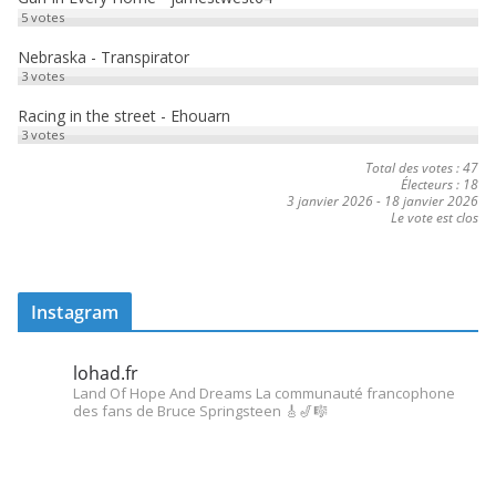
5
votes
Nebraska - Transpirator
3
votes
Racing in the street - Ehouarn
3
votes
Total des votes : 47
Électeurs : 18
3 janvier 2026
-
18 janvier 2026
Le vote est clos
Instagram
lohad.fr
Land Of Hope And Dreams
La communauté francophone
des fans de Bruce Springsteen
🎸🎷🎼