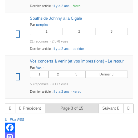
Dernier article :
il y a 2 ans
·
Marc
Southside Johnny à la Cigale
Par
turnpike
·
1
2
3
21 réponses · 2 578 vues
Dernier article :
il y a 2 ans
·
cc rider
Vos concerts à venir (et vos impressions) - Le retour
Par
Vax
·
1
2
3
Dernier
53 réponses · 9 177 vues
Dernier article :
il y a 2 ans
·
kersu
Précédent
Page 3 of 15
Suivant
Flux RSS
F