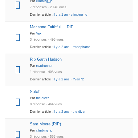
Par
climbing_jo
7 réponses · 2 140 vues
Dernier article :
il y a 1 an
·
climbing_jo
Marianne Faithful ... RIP
Par
Vax
3 réponses · 496 vues
Dernier article :
il y a 2 ans
·
transpirator
Rip Garth Hudson
Par
roadrunner
1 réponse · 403 vues
Dernier article :
il y a 2 ans
·
Yvan72
Sofaï
Par
the diver
0 réponse · 464 vues
Dernier article :
il y a 2 ans
·
the diver
Sam Moore (RIP)
Par
climbing_jo
3 réponses · 563 vues