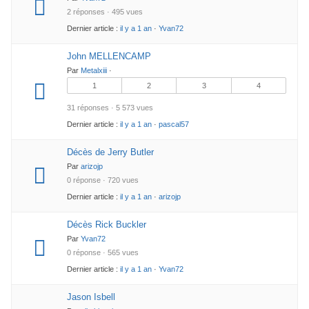
2 réponses · 495 vues
Dernier article :
il y a 1 an
·
Yvan72
John MELLENCAMP
Par
Metalxiii
·
1
2
3
4
31 réponses · 5 573 vues
Dernier article :
il y a 1 an
·
pascal57
Décès de Jerry Butler
Par
arizojp
0 réponse · 720 vues
Dernier article :
il y a 1 an
·
arizojp
Décès Rick Buckler
Par
Yvan72
0 réponse · 565 vues
Dernier article :
il y a 1 an
·
Yvan72
Jason Isbell