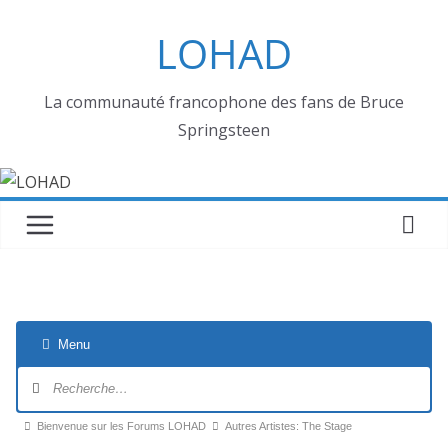
Passer
LOHAD
au
contenu
La communauté francophone des fans de Bruce
Springsteen
Menu
Navigation
du
forum
Fil
Bienvenue sur les Forums LOHAD
Autres Artistes: The Stage