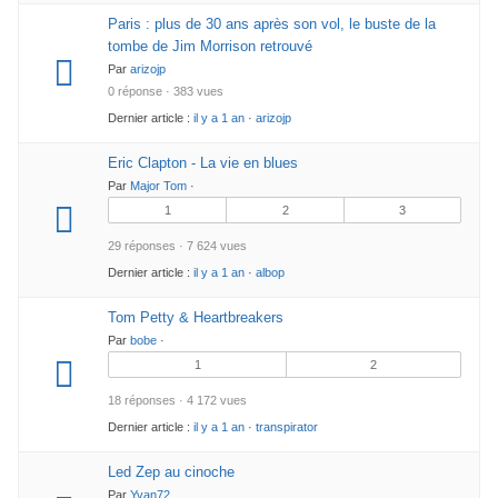
Paris : plus de 30 ans après son vol, le buste de la
tombe de Jim Morrison retrouvé
Par
arizojp
0 réponse · 383 vues
Dernier article :
il y a 1 an
·
arizojp
Eric Clapton - La vie en blues
Par
Major Tom
·
1
2
3
29 réponses · 7 624 vues
Dernier article :
il y a 1 an
·
albop
Tom Petty & Heartbreakers
Par
bobe
·
1
2
18 réponses · 4 172 vues
Dernier article :
il y a 1 an
·
transpirator
Led Zep au cinoche
Par
Yvan72