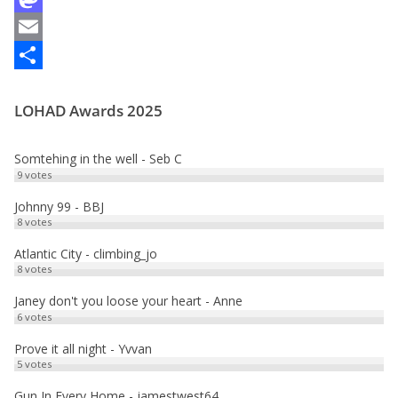
a
M
c
a
E
e
s
m
P
LOHAD Awards 2025
b
t
a
a
o
o
i
r
Somtehing in the well - Seb C
o
d
l
t
9
votes
k
o
a
Johnny 99 - BBJ
8
votes
n
g
e
Atlantic City - climbing_jo
8
votes
r
Janey don't you loose your heart - Anne
6
votes
Prove it all night - Yvvan
5
votes
Gun In Every Home - jamestwest64