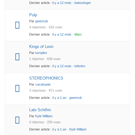
Dernier article :
il y a 12 mois
·
baboufoger
Pulp
Par
gwenrub
4 réponses · 632 vues
Dernier article :
il y a 12 mois
·
Marc
Kings of Leon
Par
turnpike
1 réponse · 636 vues
Dernier article :
il y a 12 mois
·
tofenko
STEREOPHONICS
Par
cacahuete
3 réponses · 871 vues
Dernier article :
il y a 1 an
·
gwenrub
Lalo Schifrin
Par
Kyle William
0 réponse · 255 vues
Dernier article :
il y a 1 an
·
Kyle William